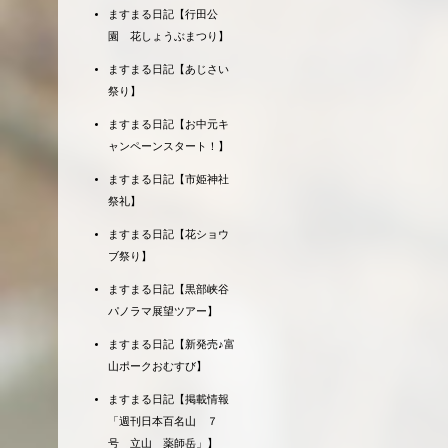
ますまる日記【行田公
園 花しょうぶまつり】
ますまる日記【あじさい
祭り】
ますまる日記【お中元キ
ャンペーンスタート！】
ますまる日記【市姫神社
祭礼】
ますまる日記【花ショウ
ブ祭り】
ますまる日記【黒部峡谷
パノラマ展望ツアー】
ますまる日記【新発売♪富
山ポークおむすび】
ますまる日記【掲載情報
「週刊日本百名山 ７
号 立山 薬師岳」】