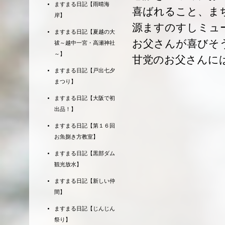
ますまる日記【雨晴海
喜ばれること、ま
岸】
源ますのすしミュ
ますまる日記【夏越の大
お父さんが喜びそ
祓～越中一宮・高瀬神社
～】
甘党のお父さんに
ますまる日記【戸出七夕
まつり】
ますまる日記【大阪で初
出品！】
ますまる日記【第１６回
お魚捌き方教室】
ますまる日記【黒部ダム
観光放水】
ますまる日記【新しい仲
間】
ますまる日記【じんじん
祭り】