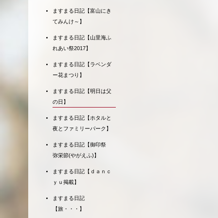
ますまる日記【富山にき
てみんけ～】
ますまる日記【山里海ふ
れあい祭2017】
ますまる日記【ラベンダ
ー花まつり】
ますまる日記【明日は父
の日】
ますまる日記【ホタルと
夜とファミリーパーク】
ますまる日記【御印祭
弥栄節(やがえふ)】
ますまる日記【ｄａｎｃ
ｙｕ掲載】
ますまる日記
【旅・・・】