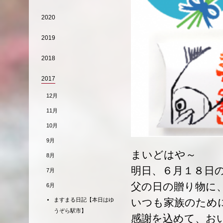
2020
2019
2018
2017
12月
11月
10月
9月
まいどはや～
8月
明日、６月１８日の
7月
父の日の贈り物に
6月
ますまる日記【本日はゆ
いつも家族のため
うぞら駅市】
感謝を込めて、お