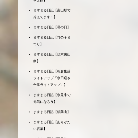
やま館】
ますまる日記【富山駅で
冷えてます！】
ますまる日記【母の日】
ますまる日記【竹の子ま
つり】
ますまる日記【伏木曳山
祭】
ますまる日記【相倉集落
ライトアップ「水田逆さ
合掌ライトアップ」】
ますまる日記【氷見牛で
元気になろう】
ますまる日記【稲葉山】
ますまる日記【ありがた
い言葉】