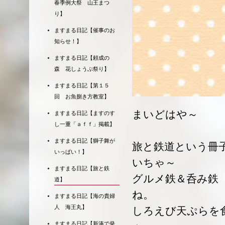
春季例大祭 山王まつ
り】
ますまる日記【催事のお
知らせ！】
ますまる日記【頼成の
森 花しょうぶ祭り】
ますまる日記【第１５
回 お魚捌き方教室】
まいどはや～
ますまる日記【ますのす
し一重「ａｆｆ」掲載】
ますまる日記【獅子舞が
旅と鉄道という冊
いっぱい！】
いちゃ～
ますまる日記【旅と鉄
グルメ鉄＆呑み鉄
道】
ね。
ますまる日記【海の貴婦
人 海王丸】
しろえび天ぷらを
ますまる日記【新湊で発