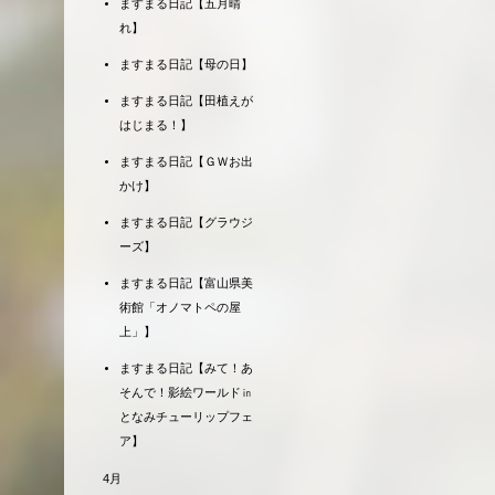
ますまる日記【五月晴
れ】
ますまる日記【母の日】
ますまる日記【田植えが
はじまる！】
ますまる日記【ＧＷお出
かけ】
ますまる日記【グラウジ
ーズ】
ますまる日記【富山県美
術館「オノマトペの屋
上」】
ますまる日記【みて！あ
そんで！影絵ワールド㏌
となみチューリップフェ
ア】
4月