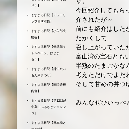
ゃ。
見！】
今回紹介してもらっ
ますまる日記【チューリ
介されたが～
ップ四季彩館】
前にも紹介はした
ますまる日記【小矢部北
たかくして
蟹谷】
召し上がっていた
ますまる日記【伝承館キ
ャンペーン、はじま
富山湾の宝石とも
る！】
半熟のたまごがな
ますまる日記【越中だい
考えただけでよだ
もん凧まつり】
そして甘めの丼つ
ますまる日記【国際線機
内食】
ますまる日記【第12回越
みんなぜひいっぺ
中富山ふるさとチャレン
ジ】
ますまる日記【日本橋と