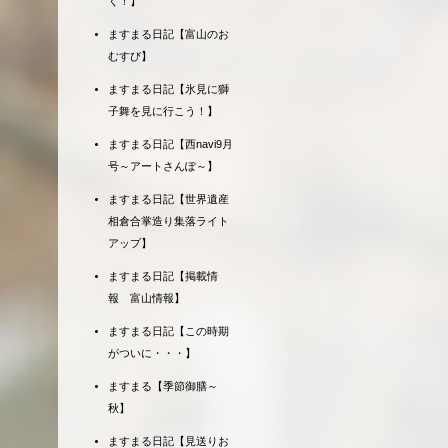
く！】
ますまる日記【富山のお
むすび】
ますまる日記【氷見に獅
子舞を見に行こう！】
ますまる日記【西navi9月
号～アートさんぽ～】
ますまる日記【世界遺産
相倉合掌造り集落ライト
アップ】
ますまる日記【掲載情
報 富山情報】
ますまる日記【この時期
がついに・・・】
ますまる【季節御膳～
秋】
ますまる日記【見送りお