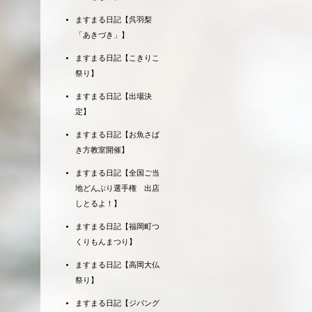
ますまる日記【呉羽梨
「あきづき」】
ますまる日記【こきりこ
祭り】
ますまる日記【出場決
定】
ますまる日記【お魚さば
き方教室開催】
ますまる日記【全国ご当
地どんぶり選手権 出店
しとるよ！】
ますまる日記【福岡町つ
くりもんまつり】
ますまる日記【高岡大仏
祭り】
ますまる日記【ジパング