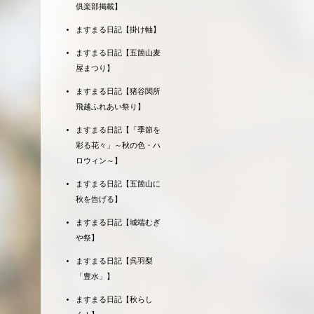
俱楽部掲載】
ますまる日記【掛け軸】
ますまる日記【五箇山麦
屋まつり】
ますまる日記【猪谷関所
飛越ふれあい祭り】
ますまる日記【「季節を
彩る花々」～秋の色・ハ
ロウィン～】
ますまる日記【五箇山に
秋を告げる】
ますまる日記【城端むぎ
や祭】
ますまる日記【呉羽梨
「豊水」】
ますまる日記【秋らし