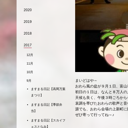
2020
2019
2018
2017
12月
11月
10月
まいどはや～
9月
おわら風の盆が９月１日、富山
ますまる日記【高岡万葉
初日の１日は、なんと８万人の
まつり】
天候も良く、午後３時ごろから
哀調を帯びたおわらの歌声と音
ますまる日記【季節弁
源でも、おわら会場の上新町に
当】
ぜひ寄って行ってね～♪
ますまる日記【スカイフ
ェスとなみ】