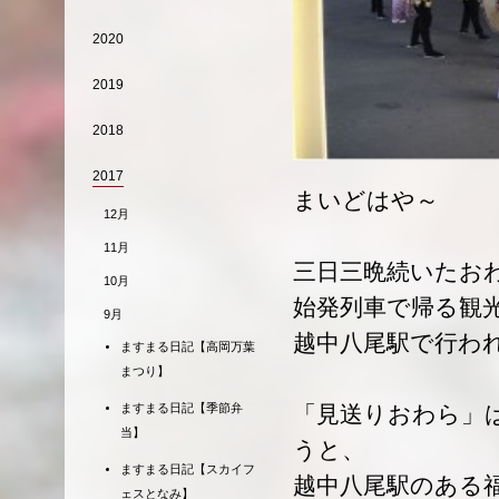
2020
2019
2018
2017
まいどはや～
12月
11月
三日三晩続いたお
10月
始発列車で帰る観
9月
越中八尾駅で行わ
ますまる日記【高岡万葉
まつり】
「見送りおわら」
ますまる日記【季節弁
当】
うと、
ますまる日記【スカイフ
越中八尾駅のある
ェスとなみ】