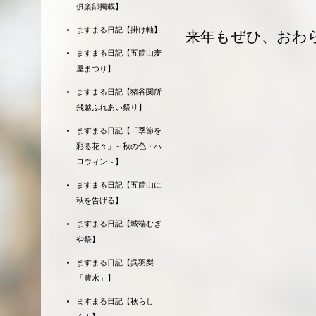
俱楽部掲載】
ますまる日記【掛け軸】
来年もぜひ、おわ
ますまる日記【五箇山麦
屋まつり】
ますまる日記【猪谷関所
飛越ふれあい祭り】
ますまる日記【「季節を
彩る花々」～秋の色・ハ
ロウィン～】
ますまる日記【五箇山に
秋を告げる】
ますまる日記【城端むぎ
や祭】
ますまる日記【呉羽梨
「豊水」】
ますまる日記【秋らし