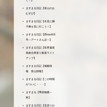
く！】
ますまる日記【富山のお
むすび】
ますまる日記【氷見に獅
子舞を見に行こう！】
ますまる日記【西navi9月
号～アートさんぽ～】
ますまる日記【世界遺産
相倉合掌造り集落ライト
アップ】
ますまる日記【掲載情
報 富山情報】
ますまる日記【この時期
がついに・・・】
ますまる【季節御膳～
秋】
ますまる日記【見送りお