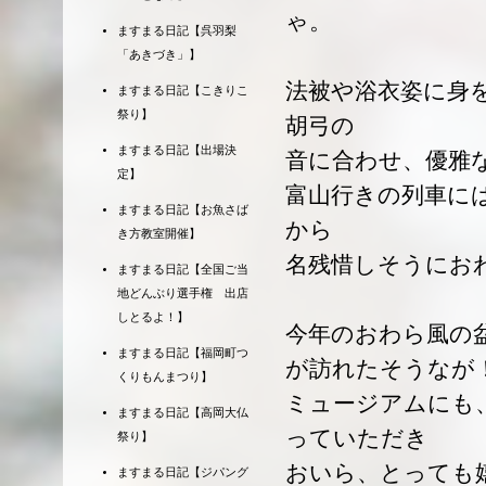
ゃ。
ますまる日記【呉羽梨
「あきづき」】
法被や浴衣姿に身
ますまる日記【こきりこ
祭り】
胡弓の
ますまる日記【出場決
音に合わせ、優雅
定】
富山行きの列車に
ますまる日記【お魚さば
から
き方教室開催】
名残惜しそうにお
ますまる日記【全国ご当
地どんぶり選手権 出店
しとるよ！】
今年のおわら風の
ますまる日記【福岡町つ
が訪れたそうなが
くりもんまつり】
ミュージアムにも
ますまる日記【高岡大仏
っていただき
祭り】
おいら、とっても嬉
ますまる日記【ジパング