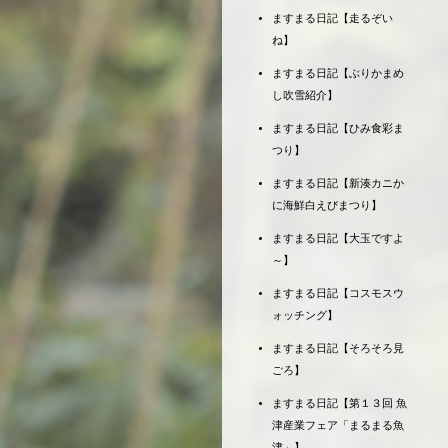
ますまる日記【走るぞい
ね】
ますまる日記【ぶりかまめ
し吹雪紹介】
ますまる日記【ひみ食彩ま
つり】
ますまる日記【新湊カニか
に海鮮白えびまつり】
ますまる日記【大玉ですよ
～】
ますまる日記【コスモスウ
ォッチング】
ますまる日記【そろそろ見
ごろ】
ますまる日記【第１３回 魚
津産業フェア「まるまる魚
津」】