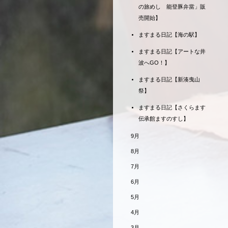
の旅めし 能登豚弁當」販
売開始】
ますまる日記【海の駅】
ますまる日記【アートな井
波へGO！】
ますまる日記【新湊曳山
祭】
ますまる日記【さくらます
伝承館ますのすし】
9月
8月
7月
6月
5月
4月
3月