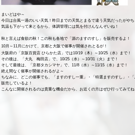
まいどはや～
今日は台風一過のいい天気！昨日までの天気とまるで違う天気だったがやち
気温も下がって来とるから、体調管理には気を付けんなんぞいね！
秋と言えば食欲の秋！この秋も各地で「源のますのすし」を販売するよ！
10月～11月にかけて、京都と大阪で催事が開催されとるが！
大阪府の「京阪百貨店 ひらかた店」では10/19（木）～10/25（水）まで！
その後は、「大丸 梅田店」で、10/25（水）～10/31（火）まで！
そして最後は、「京都タカシマヤ」で、11/8（水）～11/15（水）まで！
絶え間なく催事が開催されるがよ～
ちなみに、どこの催事でも、「ますのすし一重」・「特選ますのすし」・「
販売しているよ！
こんなに開催されるのは貴重な機会だから、お近くの方はぜひ行ってみてね