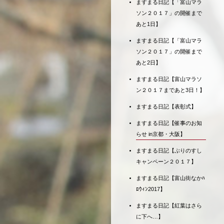
ますまる日記【「富山マラ
ソン２０１７」の開催まで
あと1日】
ますまる日記【「富山マラ
ソン２０１７」の開催まで
あと2日】
ますまる日記【富山マラソ
ン２０１７まであと3日！】
ますまる日記【表彰式】
ますまる日記【催事のお知
らせ in京都・大阪】
ますまる日記【ぶりのすし
キャンペーン２０１７】
ますまる日記【富山街なかﾊ
ﾛｳｨﾝ2017】
ますまる日記【紅葉はさら
に下へ…】