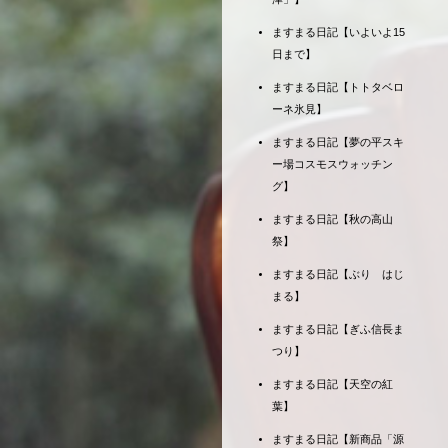
ますまる日記【いよいよ15
日まで】
ますまる日記【トトタベロ
ーネ氷見】
ますまる日記【夢の平スキ
ー場コスモスウォッチン
グ】
ますまる日記【秋の高山
祭】
ますまる日記【ぶり はじ
まる】
ますまる日記【ぎふ信長ま
つり】
ますまる日記【天空の紅
葉】
ますまる日記【新商品「源