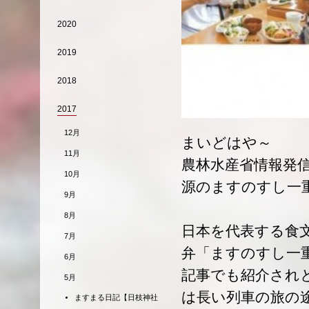
2020
2019
2018
2017
12月
まいどはや～
11月
農林水産省情報発
10月
源のますのすし一
9月
8月
日本を代表する食
7月
弁「ますのすし一
6月
記事でも紹介され
5月
は長い列車の旅の
ますまる日記【日枝神社