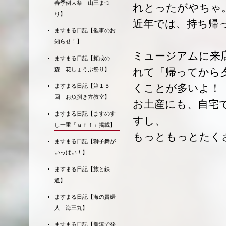
春季例大祭 山王まつ
れとったがやちゃ
り】
近年では、持ち帰
ますまる日記【催事のお
知らせ！】
ミュージアムに来
ますまる日記【頼成の
れて「帰ってから
森 花しょうぶ祭り】
くことが多いよ！
ますまる日記【第１５
回 お魚捌き方教室】
お土産にも、自宅
ますまる日記【ますのす
すし、
し一重「ａｆｆ」掲載】
もっともっとたく
ますまる日記【獅子舞が
いっぱい！】
ますまる日記【旅と鉄
道】
ますまる日記【海の貴婦
人 海王丸】
ますまる日記【新湊で発