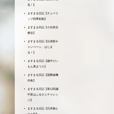
見！】
ますまる日記【チューリ
ップ四季彩館】
ますまる日記【小矢部北
蟹谷】
ますまる日記【伝承館キ
ャンペーン、はじま
る！】
ますまる日記【越中だい
もん凧まつり】
ますまる日記【国際線機
内食】
ますまる日記【第12回越
中富山ふるさとチャレン
ジ】
ますまる日記【日本橋と