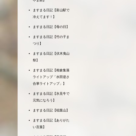
やま館】
ますまる日記【富山駅で
冷えてます！】
ますまる日記【母の日】
ますまる日記【竹の子ま
つり】
ますまる日記【伏木曳山
祭】
ますまる日記【相倉集落
ライトアップ「水田逆さ
合掌ライトアップ」】
ますまる日記【氷見牛で
元気になろう】
ますまる日記【稲葉山】
ますまる日記【ありがた
い言葉】