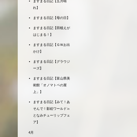
ますまる日記【五月晴
れ】
ますまる日記【母の日】
ますまる日記【田植えが
はじまる！】
ますまる日記【ＧＷお出
かけ】
ますまる日記【グラウジ
ーズ】
ますまる日記【富山県美
術館「オノマトペの屋
上」】
ますまる日記【みて！あ
そんで！影絵ワールド㏌
となみチューリップフェ
ア】
4月