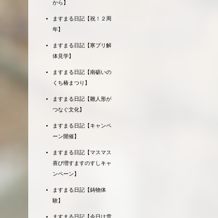
から】
ますまる日記【祝！２周
年】
ますまる日記【寒ブリ解
体見学】
ますまる日記【南砺いの
くち椿まつり】
ますまる日記【雛人形が
つなぐ文化】
ますまる日記【キャンペ
ーン開催】
ますまる日記【マスマス
喜び増すますのすしキャ
ンペーン】
ますまる日記【鋳物体
験】
ますまる日記【今日は雪