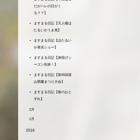
だがハレの日がく
る？？】
ますまる日記【天人楼ほ
たるいかうま煮】
ますまる日記【ほたるい
か発光ショー】
ますまる日記【身投げシ
ーズン到来！】
ますまる日記【第45回富
山県蘭まつり大会】
ますまる日記【春のおと
ずれ】
2月
1月
2016