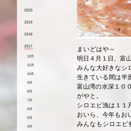
2020
2019
2018
2017
まいどはや～
12月
明日４月１日、富
11月
みんな大好きなシ
10月
生きている間は半
9月
富山湾の水深１０
8月
がやと。
7月
シロエビ漁は１１
6月
おいら、今年もお
5月
みんなもシロエビ
4月