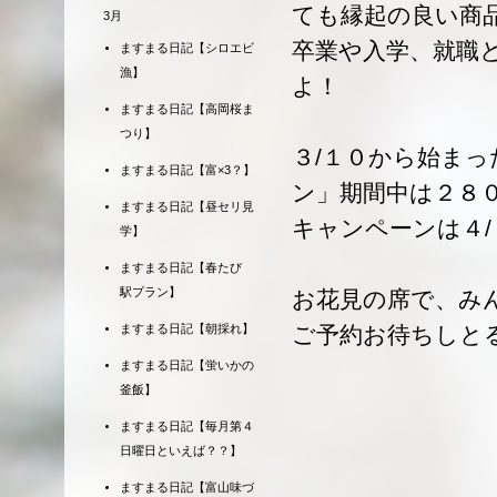
ても縁起の良い商
3月
卒業や入学、就職
ますまる日記【シロエビ
漁】
よ！
ますまる日記【高岡桜ま
つり】
３/１０から始ま
ますまる日記【富×3？】
ン」期間中は２８
ますまる日記【昼セリ見
キャンペーンは４
学】
ますまる日記【春たび
駅プラン】
お花見の席で、み
ますまる日記【朝採れ】
ご予約お待ちしと
ますまる日記【蛍いかの
釜飯】
ますまる日記【毎月第４
日曜日といえば？？】
ますまる日記【富山味づ