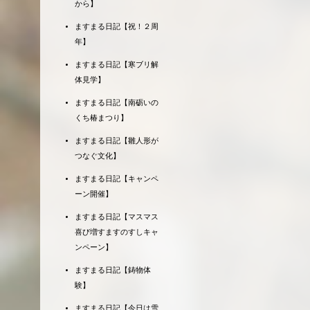
から】
ますまる日記【祝！２周
年】
ますまる日記【寒ブリ解
体見学】
ますまる日記【南砺いの
くち椿まつり】
ますまる日記【雛人形が
つなぐ文化】
ますまる日記【キャンペ
ーン開催】
ますまる日記【マスマス
喜び増すますのすしキャ
ンペーン】
ますまる日記【鋳物体
験】
ますまる日記【今日は雪