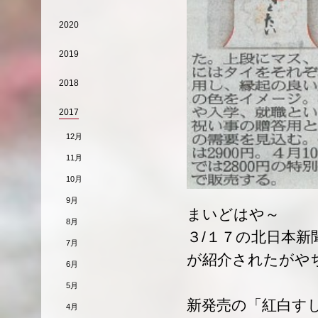
2020
2019
2018
2017
12月
11月
10月
9月
まいどはや～
8月
３/１７の北日本
7月
が紹介されたがや
6月
5月
新発売の「紅白す
4月