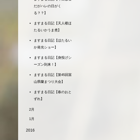
だがハレの日がく
る？？】
ますまる日記【天人楼ほ
たるいかうま煮】
ますまる日記【ほたるい
か発光ショー】
ますまる日記【身投げシ
ーズン到来！】
ますまる日記【第45回富
山県蘭まつり大会】
ますまる日記【春のおと
ずれ】
2月
1月
2016