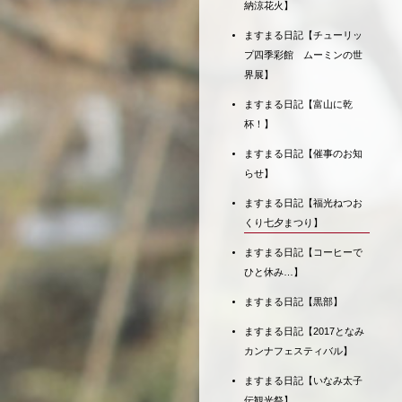
納涼花火】
ますまる日記【チューリッ
プ四季彩館 ムーミンの世
界展】
ますまる日記【富山に乾
杯！】
ますまる日記【催事のお知
らせ】
ますまる日記【福光ねつお
くり七夕まつり】
ますまる日記【コーヒーで
ひと休み…】
ますまる日記【黒部】
ますまる日記【2017となみ
カンナフェスティバル】
ますまる日記【いなみ太子
伝観光祭】