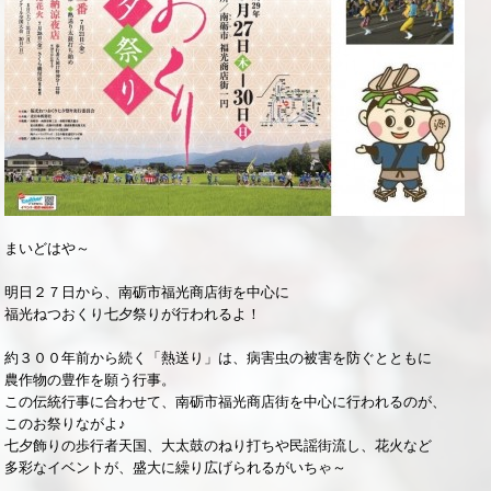
まいどはや～
明日２７日から、南砺市福光商店街を中心に
福光ねつおくり七夕祭りが行われるよ！
約３００年前から続く「熱送り」は、病害虫の被害を防ぐとともに
農作物の豊作を願う行事。
この伝統行事に合わせて、南砺市福光商店街を中心に行われるのが、
このお祭りながよ♪
七夕飾りの歩行者天国、大太鼓のねり打ちや民謡街流し、花火など
多彩なイベントが、盛大に繰り広げられるがいちゃ～