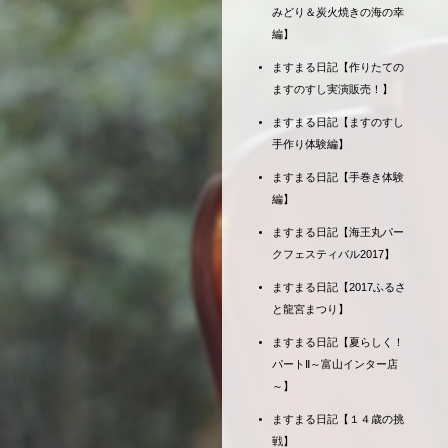
みどり＆炭火焼きの海の幸
編】
ますまる日記【作りたての
ますのすし実演販売！】
ますまる日記【ますのすし
手作り体験編】
ますまる日記【手巻き体験
編】
ますまる日記【海王丸パー
クフェスティバル2017】
ますまる日記【2017ふるさ
と龍宮まつり】
ますまる日記【夏らしく！
パートⅡ～富山インター店
～】
ますまる日記【１４歳の挑
戦】