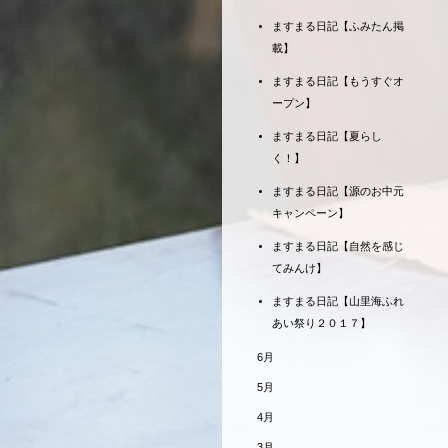
ますまる日記【ふみたん掲
載】
ますまる日記【もうすぐオ
ープン】
ますまる日記【夏らし
く！】
ますまる日記【源のお中元
キャンペーン】
ますまる日記【自然を感じ
てみんけ】
ますまる日記【山里海ふれ
あい祭り２０１７】
6月
5月
4月
3月