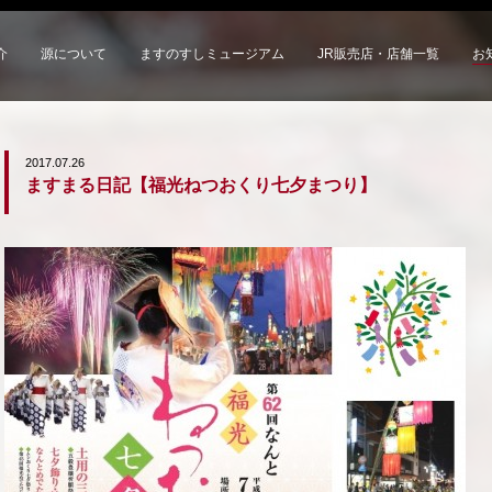
介
源について
ますのすしミュージアム
JR販売店・店舗一覧
お
2017.07.26
ますまる日記【福光ねつおくり七夕まつり】