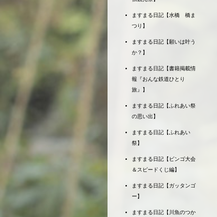
ますまる日記【水橋 橋ま
つり】
ますまる日記【願いは叶う
か？】
ますまる日記【書籍掲載情
報『おんな鉄道ひとり
旅』】
ますまる日記【ふれあい祭
の思い出】
ますまる日記【ふれあい
祭】
ますまる日記【ビンゴ大会
＆スピードくじ編】
ますまる日記【ガッタンゴ
ー】
ますまる日記【川魚のつか