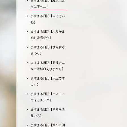
ますまる日記【紅葉はさ
らに下へ…】
ますまる日記【走るぞい
ね】
ますまる日記【ぶりかま
めし吹雪紹介】
ますまる日記【ひみ食彩
まつり】
ますまる日記【新湊カニ
かに海鮮白えびまつり】
ますまる日記【大玉です
よ～】
ますまる日記【コスモス
ウォッチング】
ますまる日記【そろそろ
見ごろ】
ますまる日記【第１３回