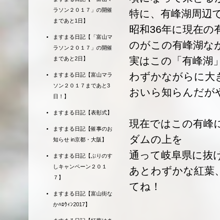
ラソン２０１７」の開催
特に、有峰湖周辺
まであと1日】
昭和36年に現在
ますまる日記【「富山マ
のがこの有峰湖な
ラソン２０１７」の開催
実はこの「有峰湖
まであと2日】
わずかながらに大
ますまる日記【富山マラ
ソン２０１７まであと3
おいら知らんだが
日！】
ますまる日記【表彰式】
現在ではこの有峰
ますまる日記【催事のお
ダムの上を
知らせ in京都・大阪】
通って岐阜県に抜
ますまる日記【ぶりのす
しキャンペーン２０１
あとわずかな紅葉
７】
てね！
ますまる日記【富山街な
かﾊﾛｳｨﾝ2017】