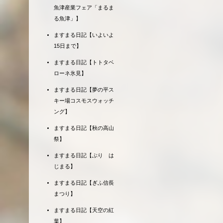
魚津産業フェア「まるま
る魚津」】
ますまる日記【いよいよ
15日まで】
ますまる日記【トトタベ
ローネ氷見】
ますまる日記【夢の平ス
キー場コスモスウォッチ
ング】
ますまる日記【秋の高山
祭】
ますまる日記【ぶり は
じまる】
ますまる日記【ぎふ信長
まつり】
ますまる日記【天空の紅
葉】