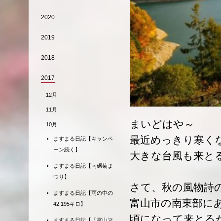
2020
2019
2018
2017
12月
11月
まいどはや～
10月
最近めっきり寒く
ますまる日記【キャンペ
ーン続く】
大きな台風も来と
ますまる日記【南砺菊ま
つり】
さて、秋の風物詩
ますまる日記【雨の中の
富山市の南東部にあ
42.195キロ】
頃になって来とる
ますまる日記【「富山マ