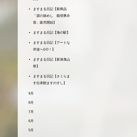
ますまる日記【新商品
「源の旅めし 能登豚弁
當」販売開始】
ますまる日記【海の駅】
ますまる日記【アートな
井波へGO！】
ますまる日記【新湊曳山
祭】
ますまる日記【さくらま
す伝承館ますのすし】
9月
8月
7月
6月
5月