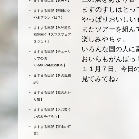
ますまる日記【お魚～】
ますのすしはとっ
ますまる日記【明日のと
やまブランドは？】
やっぱりおいしい
またツアーを組ん
ますまる日記【氷見海浜
植物園クリスマスフェア
楽しみやちゃ。
２０１７】
いろんな国の人に
ますまる日記【チューリ
おいらもがんばっ
ップ公園
KIRAKIRAMISSION】
１１月７日、今日
ますまる日記【冬の風物
見てみてね♪
詩】
ますまる日記【越のわた
り蟹】
ますまる日記【スズ製ぐ
いのみを作ろう】
ますまる日記【富山の紅
葉】