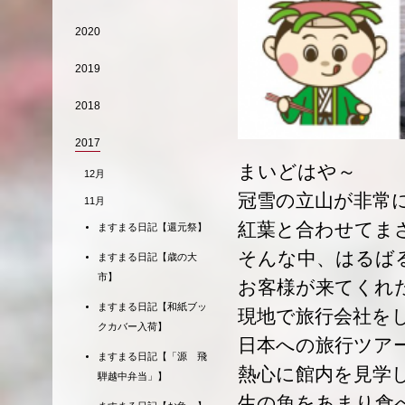
2020
2019
2018
2017
まいどはや～
12月
冠雪の立山が非常
11月
紅葉と合わせてま
ますまる日記【還元祭】
そんな中、はるば
ますまる日記【歳の大
市】
お客様が来てくれ
ますまる日記【和紙ブッ
現地で旅行会社を
クカバー入荷】
日本への旅行ツア
ますまる日記【「源 飛
熱心に館内を見学
騨越中弁当」】
生の魚をあまり食