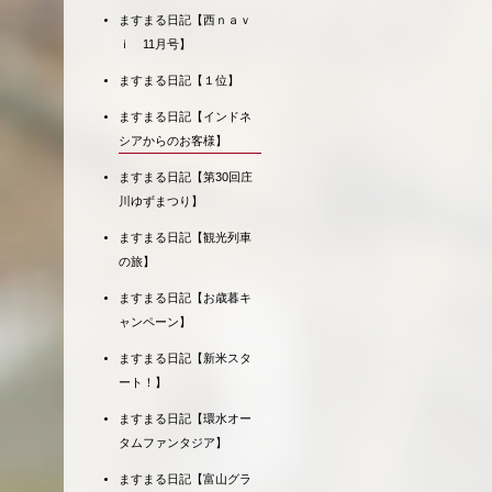
ますまる日記【西ｎａｖ
ｉ 11月号】
ますまる日記【１位】
ますまる日記【インドネ
シアからのお客様】
ますまる日記【第30回庄
川ゆずまつり】
ますまる日記【観光列車
の旅】
ますまる日記【お歳暮キ
ャンペーン】
ますまる日記【新米スタ
ート！】
ますまる日記【環水オー
タムファンタジア】
ますまる日記【富山グラ