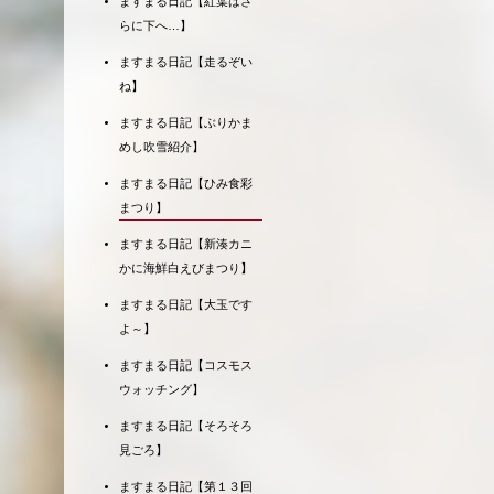
ますまる日記【紅葉はさ
らに下へ…】
ますまる日記【走るぞい
ね】
ますまる日記【ぶりかま
めし吹雪紹介】
ますまる日記【ひみ食彩
まつり】
ますまる日記【新湊カニ
かに海鮮白えびまつり】
ますまる日記【大玉です
よ～】
ますまる日記【コスモス
ウォッチング】
ますまる日記【そろそろ
見ごろ】
ますまる日記【第１３回