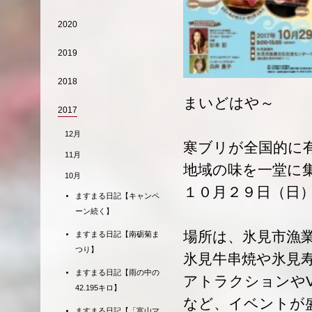
2020
2019
2018
まいどはや～
2017
12月
寒ブリが全国的に有
11月
地域の味を一堂に
10月
１０月２９日（日
ますまる日記【キャンペ
ーン続く】
場所は、氷見市漁
ますまる日記【南砺菊ま
つり】
氷見牛串焼や氷見
ますまる日記【雨の中の
アトラクションや
42.195キロ】
など、イベントが
ますまる日記【「富山マ