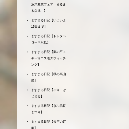
魚津産業フェア「まるま
る魚津」】
ますまる日記【いよいよ
15日まで】
ますまる日記【トトタベ
ローネ氷見】
ますまる日記【夢の平ス
キー場コスモスウォッチ
ング】
ますまる日記【秋の高山
祭】
ますまる日記【ぶり は
じまる】
ますまる日記【ぎふ信長
まつり】
ますまる日記【天空の紅
葉】