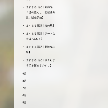
ますまる日記【新商品
「源の旅めし 能登豚弁
當」販売開始】
ますまる日記【海の駅】
ますまる日記【アートな
井波へGO！】
ますまる日記【新湊曳山
祭】
ますまる日記【さくらま
す伝承館ますのすし】
9月
8月
7月
6月
5月