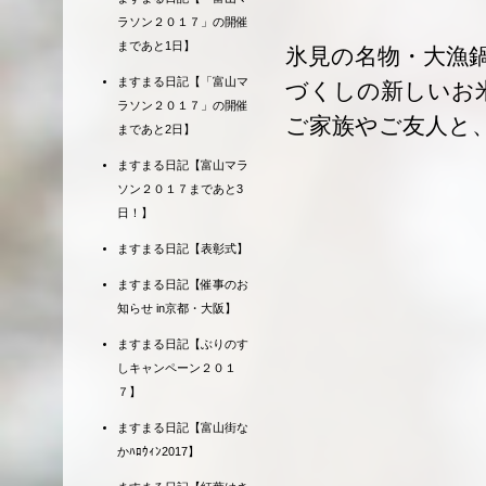
ラソン２０１７」の開催
まであと1日】
氷見の名物・大漁鍋
ますまる日記【「富山マ
づくしの新しいお
ラソン２０１７」の開催
ご家族やご友人と
まであと2日】
ますまる日記【富山マラ
ソン２０１７まであと3
日！】
ますまる日記【表彰式】
ますまる日記【催事のお
知らせ in京都・大阪】
ますまる日記【ぶりのす
しキャンペーン２０１
７】
ますまる日記【富山街な
かﾊﾛｳｨﾝ2017】