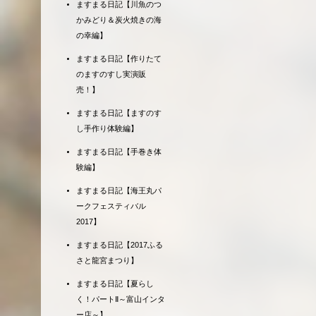
ますまる日記【川魚のつ
かみどり＆炭火焼きの海
の幸編】
ますまる日記【作りたて
のますのすし実演販
売！】
ますまる日記【ますのす
し手作り体験編】
ますまる日記【手巻き体
験編】
ますまる日記【海王丸パ
ークフェスティバル
2017】
ますまる日記【2017ふる
さと龍宮まつり】
ますまる日記【夏らし
く！パートⅡ～富山インタ
ー店～】