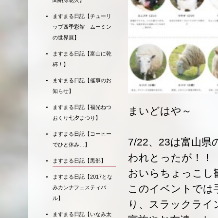
聞納涼花火】
ますまる日記【チューリ
ップ四季彩館 ムーミン
の世界展】
ますまる日記【富山に乾
杯！】
ますまる日記【催事のお
知らせ】
ますまる日記【福光ねつ
まいどはや～
おくり七夕まつり】
ますまる日記【コーヒー
7/22、23は富
でひと休み…】
われとったが！！
ますまる日記【黒部】
おいらちょっこし
ますまる日記【2017とな
このイベントでは
みカンナフェスティバ
ル】
り、スラックライ
ますまる日記【いなみ太