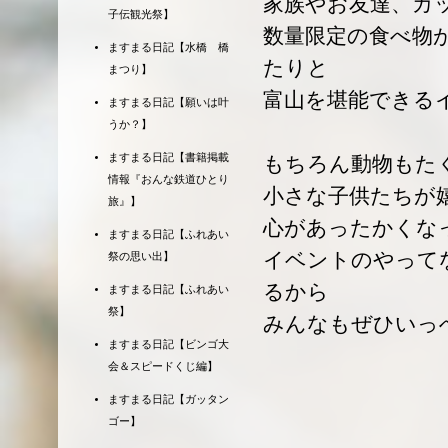
家族やお友達、カ
子伝観光祭】
数量限定の食べ物
ますまる日記【水橋 橋
たりと
まつり】
富山を堪能できる
ますまる日記【願いは叶
うか？】
ますまる日記【書籍掲載
もちろん動物もた
情報『おんな鉄道ひとり
小さな子供たちが
旅』】
心があったかくな
ますまる日記【ふれあい
イベントのやって
祭の思い出】
るから
ますまる日記【ふれあい
祭】
みんなもぜひいっ
ますまる日記【ビンゴ大
会＆スピードくじ編】
ますまる日記【ガッタン
ゴー】