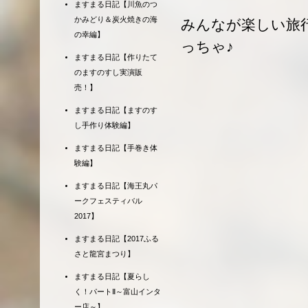
ますまる日記【川魚のつ
かみどり＆炭火焼きの海
みんなが楽しい旅
の幸編】
っちゃ♪
ますまる日記【作りたて
のますのすし実演販
売！】
ますまる日記【ますのす
し手作り体験編】
ますまる日記【手巻き体
験編】
ますまる日記【海王丸パ
ークフェスティバル
2017】
ますまる日記【2017ふる
さと龍宮まつり】
ますまる日記【夏らし
く！パートⅡ～富山インタ
ー店～】