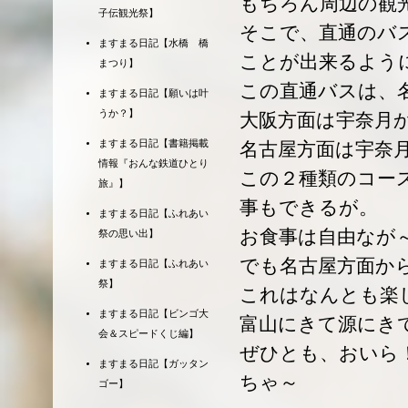
もちろん周辺の観
子伝観光祭】
そこで、直通のバ
ますまる日記【水橋 橋
ことが出来るよう
まつり】
この直通バスは、
ますまる日記【願いは叶
うか？】
大阪方面は宇奈月
ますまる日記【書籍掲載
名古屋方面は宇奈
情報『おんな鉄道ひとり
この２種類のコー
旅』】
事もできるが。
ますまる日記【ふれあい
お食事は自由なが
祭の思い出】
でも名古屋方面か
ますまる日記【ふれあい
祭】
これはなんとも楽
ますまる日記【ビンゴ大
富山にきて源にき
会＆スピードくじ編】
ぜひとも、おいら
ますまる日記【ガッタン
ちゃ～
ゴー】