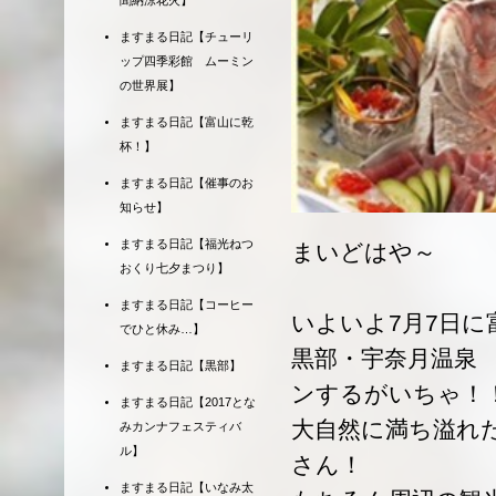
聞納涼花火】
ますまる日記【チューリ
ップ四季彩館 ムーミン
の世界展】
ますまる日記【富山に乾
杯！】
ますまる日記【催事のお
知らせ】
ますまる日記【福光ねつ
まいどはや～
おくり七夕まつり】
ますまる日記【コーヒー
いよいよ7月7日に
でひと休み…】
黒部・宇奈月温泉
ますまる日記【黒部】
ンするがいちゃ！
ますまる日記【2017とな
大自然に満ち溢れ
みカンナフェスティバ
ル】
さん！
ますまる日記【いなみ太