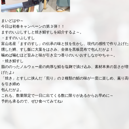
まいどはや～
今日は初春キャンペーンの第３弾！！
ますのいぶしすしと焼き鯖すしを紹介するよ～。
・ますのいぶしすし
富山名産「ますのすし」の伝承の味と技を生かし、現代の感性で作り上げた
燻した鱒、すし飯に大葉をはさみ、全体を黒板昆布で包んだがよ！
噛めば噛むほど旨みと味が引き立つ香りのいいおすしながやちゃ～。
・焼き鯖すし
脂ののったノルウェー産の肉厚な鯖を塩麹で漬け込み、素材本来の旨さが増
げたよ♪
「焼き」とすしに挟んだ「煎り」の２種類の鯖の味が一度に楽しめ、薫り高
を引き締め
包んだがよ。
これも、数量限定で一日に出てくる数に限りがあるからお早めに～
予約も承るので、ぜひ食べてみてね♪