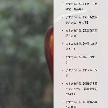
ますまる日記【１月・２月
限定 冬会席】
ますまる日記【京王百貨店
駅弁大会 その②】
ますまる日記【京王百貨店
駅弁大会】
ますまる日記【一面の銀世
界！！】
ますまる日記【粋 竹ず
し】
ますまる日記【すべらサン
ド】
ますまる日記【初春伝承館
キャンペーン 海鮮美食の
ご紹介】
ますまる日記【日本海高岡
なべ祭り】