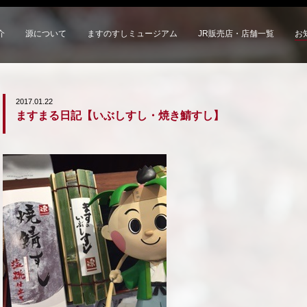
介
源について
ますのすしミュージアム
JR販売店・店舗一覧
お
2017.01.22
ますまる日記【いぶしすし・焼き鯖すし】