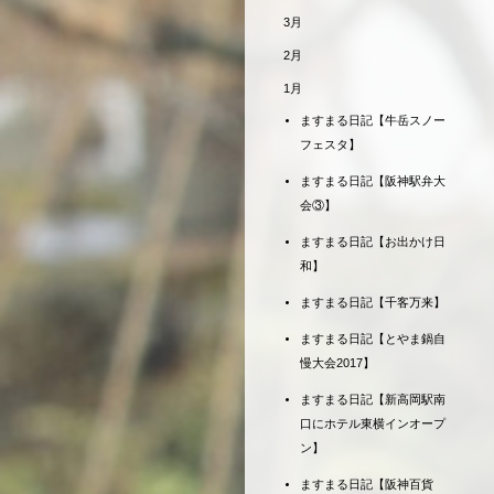
3月
2月
1月
ますまる日記【牛岳スノー
フェスタ】
ますまる日記【阪神駅弁大
会③】
ますまる日記【お出かけ日
和】
ますまる日記【千客万来】
ますまる日記【とやま鍋自
慢大会2017】
ますまる日記【新高岡駅南
口にホテル東横インオープ
ン】
ますまる日記【阪神百貨