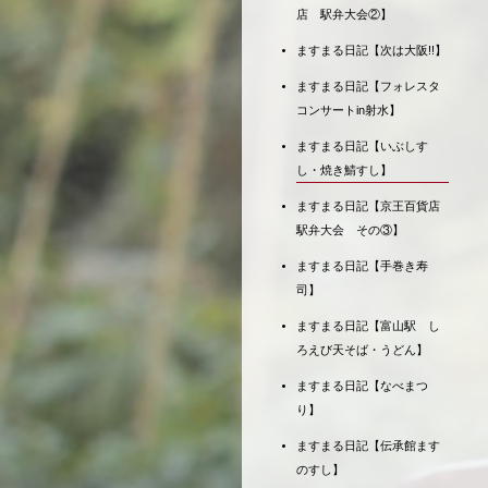
店 駅弁大会②】
ますまる日記【次は大阪!!】
ますまる日記【フォレスタ
コンサートin射水】
ますまる日記【いぶしす
し・焼き鯖すし】
ますまる日記【京王百貨店
駅弁大会 その③】
ますまる日記【手巻き寿
司】
ますまる日記【富山駅 し
ろえび天そば・うどん】
ますまる日記【なべまつ
り】
ますまる日記【伝承館ます
のすし】