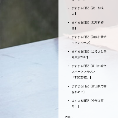
ますまる日記【祝 御成
人】
ますまる日記【厄年祈祷
際】
ますまる日記【初春伝承館
キャンペーン】
ますまる日記【ふるさと祭
り東京2017】
ますまる日記【富山の総合
スポーツマガジン
「T’SCENE」】
ますまる日記【富山駅で書
き初め？】
ますまる日記【今年は酉
年！】
2016