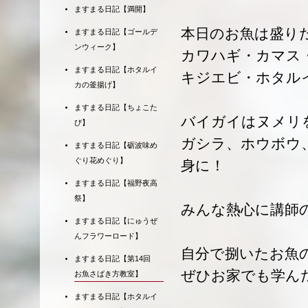
ますまる日記【満開】
本日のお魚は盛り
ますまる日記【ゴールデ
ンウィーク】
カワハギ・カマス
ますまる日記【ホタルイ
キジエビ・ホタル
カの釜揚げ】
ますまる日記【ちょこた
バイガイはヌメリ
び】
ガシラ、ホウボウ
ますまる日記【砺波味め
ぐり花めぐり】
身に！
ますまる日記【福野夜高
祭】
みんな熱心に講師
ますまる日記【にゅうぜ
んフラワーロード】
自分で捌いたお魚
ますまる日記【第14回
ぜひお家でも学ん
お魚さばき方教室】
ますまる日記【ホタルイ