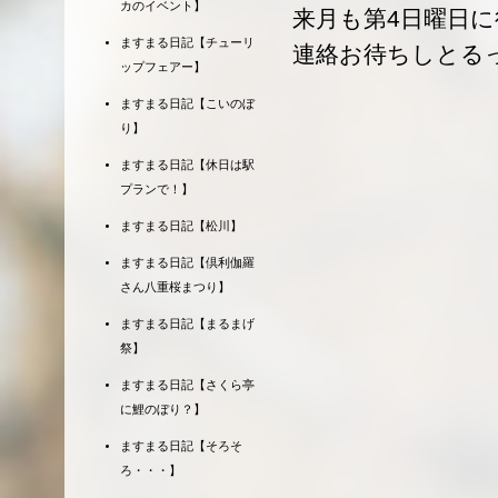
カのイベント】
来月も第4日曜日
ますまる日記【チューリ
連絡お待ちしとる
ップフェアー】
ますまる日記【こいのぼ
り】
ますまる日記【休日は駅
プランで！】
ますまる日記【松川】
ますまる日記【倶利伽羅
さん八重桜まつり】
ますまる日記【まるまげ
祭】
ますまる日記【さくら亭
に鯉のぼり？】
ますまる日記【そろそ
ろ・・・】