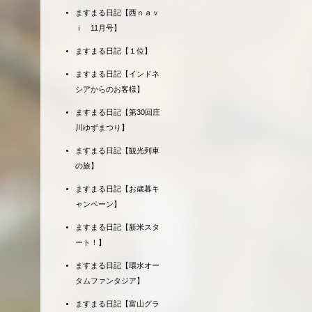
ますまる日記【西ｎａｖ
ｉ 11月号】
ますまる日記【１位】
ますまる日記【インドネ
シアからのお客様】
ますまる日記【第30回庄
川ゆずまつり】
ますまる日記【観光列車
の旅】
ますまる日記【お歳暮キ
ャンペーン】
ますまる日記【新米スタ
ート！】
ますまる日記【環水オー
タムファンタジア】
ますまる日記【富山グラ