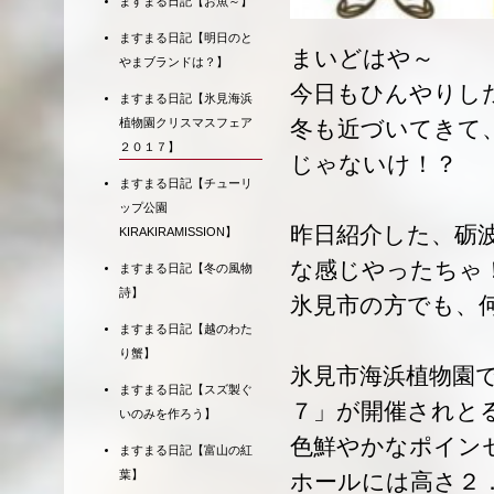
ますまる日記【お魚～】
ますまる日記【明日のと
まいどはや～
やまブランドは？】
今日もひんやりし
ますまる日記【氷見海浜
植物園クリスマスフェア
冬も近づいてきて
２０１７】
じゃないけ！？
ますまる日記【チューリ
ップ公園
昨日紹介した、砺
KIRAKIRAMISSION】
な感じやったちゃ
ますまる日記【冬の風物
詩】
氷見市の方でも、
ますまる日記【越のわた
り蟹】
氷見市海浜植物園で
ますまる日記【スズ製ぐ
７」が開催されと
いのみを作ろう】
色鮮やかなポイン
ますまる日記【富山の紅
葉】
ホールには高さ２