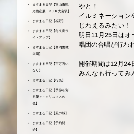
ますまる日記【富山市観
やと！
光物産展 inＪＲ大宮駅】
イルミネーション
ますまる日記【福野】
じわえるみたい！
ますまる日記【冬支度ラ
明日11月25日は
イトアップ】
唱団の合唱が行わ
ますまる日記【高岡古城
公園】
開催期間は12月2
ますまる日記【百万石い
なり】
みんなも行ってみ
ますまる日記【行楽】
ますまる日記【季節を彩
る花々～クリスマスの
色】
ますまる日記【風の城】
ますまる日記【予約開
始】