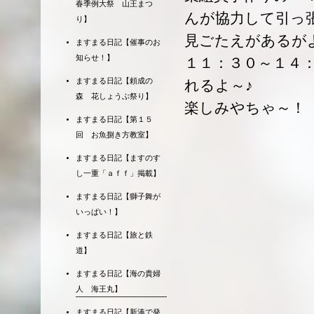
春季例大祭 山王まつ
んが協力して引っ
り】
見ごたえがあるが
ますまる日記【催事のお
知らせ！】
１１：３０～１４
ますまる日記【頼成の
れるよ～♪
森 花しょうぶ祭り】
楽しみやちゃ～！
ますまる日記【第１５
回 お魚捌き方教室】
ますまる日記【ますのす
し一重「ａｆｆ」掲載】
ますまる日記【獅子舞が
いっぱい！】
ますまる日記【旅と鉄
道】
ますまる日記【海の貴婦
人 海王丸】
ますまる日記【新湊で発