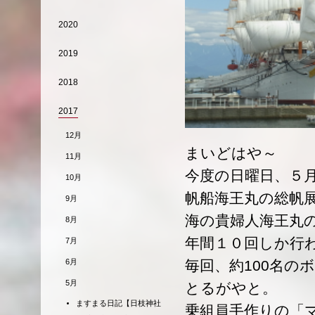
2020
2019
2018
2017
12月
まいどはや～
11月
今度の日曜日、５
10月
帆船海王丸の総帆
9月
海の貴婦人海王丸
8月
年間１０回しか行
7月
毎回、約100名の
6月
5月
とるがやと。
ますまる日記【日枝神社
乗組員手作りの「