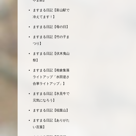
やま館】
ますまる日記【富山駅で
冷えてます！】
ますまる日記【母の日】
ますまる日記【竹の子ま
つり】
ますまる日記【伏木曳山
祭】
ますまる日記【相倉集落
ライトアップ「水田逆さ
合掌ライトアップ」】
ますまる日記【氷見牛で
元気になろう】
ますまる日記【稲葉山】
ますまる日記【ありがた
い言葉】