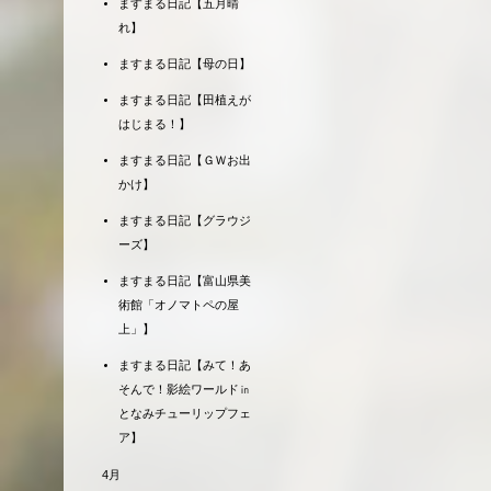
ますまる日記【五月晴
れ】
ますまる日記【母の日】
ますまる日記【田植えが
はじまる！】
ますまる日記【ＧＷお出
かけ】
ますまる日記【グラウジ
ーズ】
ますまる日記【富山県美
術館「オノマトペの屋
上」】
ますまる日記【みて！あ
そんで！影絵ワールド㏌
となみチューリップフェ
ア】
4月