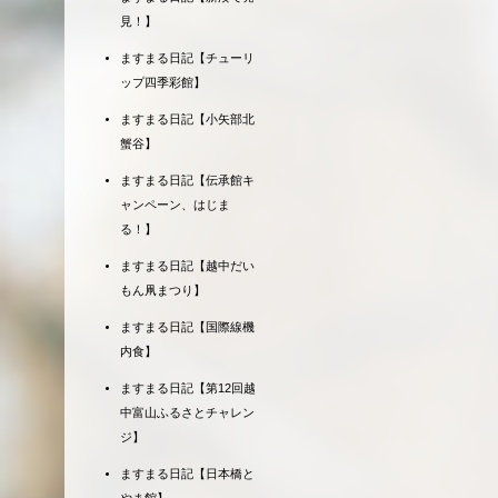
見！】
ますまる日記【チューリ
ップ四季彩館】
ますまる日記【小矢部北
蟹谷】
ますまる日記【伝承館キ
ャンペーン、はじま
る！】
ますまる日記【越中だい
もん凧まつり】
ますまる日記【国際線機
内食】
ますまる日記【第12回越
中富山ふるさとチャレン
ジ】
ますまる日記【日本橋と