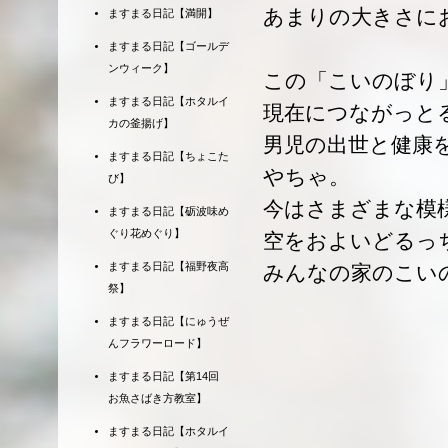
あまりの大きさに
ますまる日記【満開】
ますまる日記【ゴールデ
ンウィーク】
この「こいのぼり
ますまる日記【ホタルイ
現在につながっと
カの釜揚げ】
男児の出世と健康
ますまる日記【ちょこた
やちゃ。
び】
今はさまざまな模
ますまる日記【砺波味め
ぐり花めぐり】
空をおよいどるっ
ますまる日記【福野夜高
みんなの家のこい
祭】
ますまる日記【にゅうぜ
んフラワーロード】
ますまる日記【第14回
お魚さばき方教室】
ますまる日記【ホタルイ