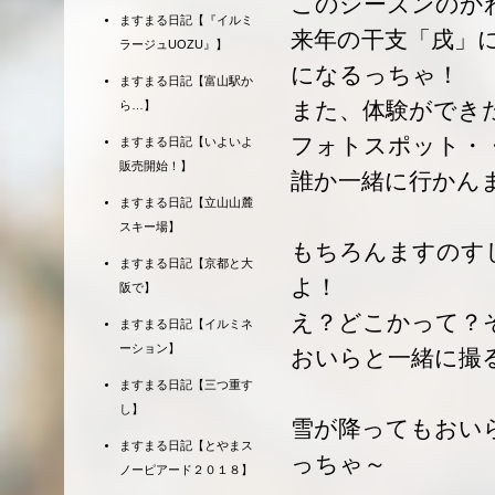
このシーズンのか
ますまる日記【『イルミ
来年の干支「戌」
ラージュUOZU』】
になるっちゃ！
ますまる日記【富山駅か
また、体験ができ
ら…】
フォトスポット・
ますまる日記【いよいよ
販売開始！】
誰か一緒に行かん
ますまる日記【立山山麓
スキー場】
もちろんますのす
ますまる日記【京都と大
よ！
阪で】
え？どこかって？
ますまる日記【イルミネ
ーション】
おいらと一緒に撮
ますまる日記【三つ重す
し】
雪が降ってもおい
ますまる日記【とやまス
っちゃ～
ノーピアード２０１８】