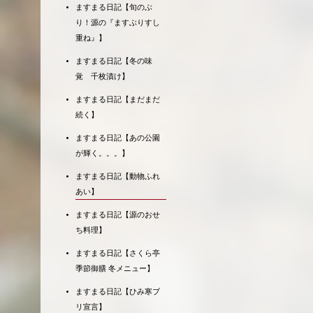
ますまる日記【旬のぶ
り！源の『ますぶりすし
重ね』】
ますまる日記【冬の味
覚 千枚漬け】
ますまる日記【まだまだ
続く】
ますまる日記【あの公園
が輝く。。。】
ますまる日記【動物ふれ
あい】
ますまる日記【源のおせ
ち料理】
ますまる日記【さくら亭
季節御膳 冬メニュー】
ますまる日記【ひみ寒ブ
リ宣言】