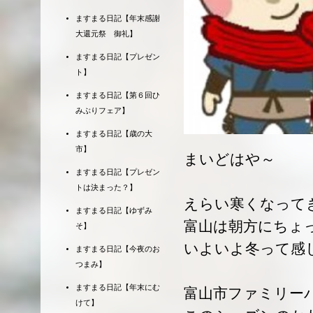
ますまる日記【年末感謝
大還元祭 御礼】
ますまる日記【プレゼン
ト】
ますまる日記【第６回ひ
みぶりフェア】
ますまる日記【歳の大
市】
まいどはや～
ますまる日記【プレゼン
トは決まった？】
えらい寒くなって
ますまる日記【ゆずみ
富山は朝方にちょ
そ】
いよいよ冬って感
ますまる日記【今夜のお
つまみ】
ますまる日記【年末にむ
富山市ファミリー
けて】