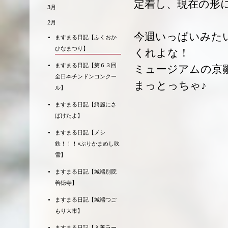
定着し、現在の形
3月
2月
今週いっぱいみた
ますまる日記【ふくおか
ひなまつり】
くれよな！
ますまる日記【第６３回
ミュージアムの京
全日本チンドンコンクー
まっとっちゃ♪
ル】
ますまる日記【綺麗にさ
ばけたよ】
ますまる日記【メシ
鉄！！！×ぶりかまめし吹
雪】
ますまる日記【城端別院
善徳寺】
ますまる日記【城端つご
もり大市】
ますまる日記【入善ラー