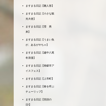
ますまる日記【雛人形】
ますまる日記【小さな観
光大使】
ますまる日記【雪 再
来】
ますまる日記【うまい魚
が、あるがやちゃ】
ますまる日記【越中八尾
冬浪漫】
ますまる日記【南砺市ア
イスフェス】
ますまる日記【上市町】
ますまる日記【春を呼ぶ
チューリップ】
ますまる日記【笑顔の
日!】