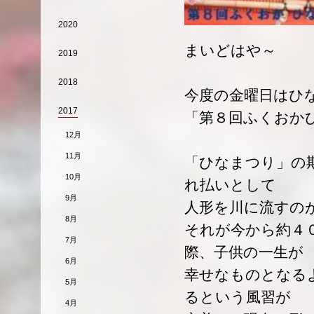
2020
まいどはや～
2019
2018
今度の金曜日はひ
2017
「第８回ふくおか
12月
11月
「ひなまつり」の
10月
れ払いとして
9月
人形を川に流すの
8月
それが今から約４
7月
際、子供の一生が
6月
幸せなものとなる
5月
るという風習が
4月