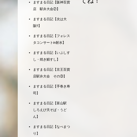
てね！
ますまる日記【阪神百貨
店 駅弁大会②】
ますまる日記【次は大
阪!!】
ますまる日記【フォレス
タコンサートin射水】
ますまる日記【いぶしす
し・焼き鯖すし】
ますまる日記【京王百貨
店駅弁大会 その③】
ますまる日記【手巻き寿
司】
ますまる日記【富山駅
しろえび天そば・うど
ん】
ますまる日記【なべまつ
り】