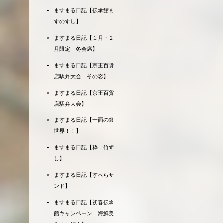
ますまる日記【伝承館ま
すのすし】
ますまる日記【１月・２
月限定 冬会席】
ますまる日記【京王百貨
店駅弁大会 その②】
ますまる日記【京王百貨
店駅弁大会】
ますまる日記【一面の銀
世界！！】
ますまる日記【粋 竹ず
し】
ますまる日記【すべらサ
ンド】
ますまる日記【初春伝承
館キャンペーン 海鮮美