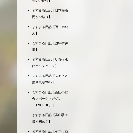
食のご紹介】
ますまる日記【日本海高
岡なべ祭り】
ますまる日記【祝 御成
人】
ますまる日記【厄年祈祷
際】
ますまる日記【初春伝承
館キャンペーン】
ますまる日記【ふるさと
祭り東京2017】
ますまる日記【富山の総
合スポーツマガジン
「T’SCENE」】
ますまる日記【富山駅で
書き初め？】
ますまる日記【今年は酉