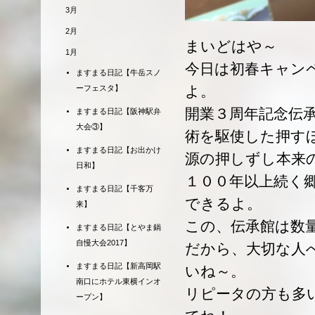
3月
2月
まいどはや～
1月
今日は初春キャン
ますまる日記【牛岳スノ
よ。
ーフェスタ】
開業３周年記念伝
ますまる日記【阪神駅弁
大会③】
術を駆使した押す
ますまる日記【お出かけ
源の押しずし本来
日和】
１００年以上続く
ますまる日記【千客万
できるよ。
来】
この、伝承館は数
ますまる日記【とやま鍋
自慢大会2017】
だから、大切な人
ますまる日記【新高岡駅
いね～。
南口にホテル東横インオ
リピータの方も多
ープン】