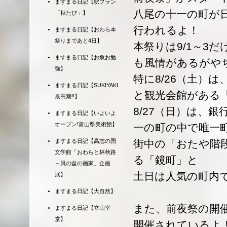
ますまる日記【駅プラン
八尾の十一の町が日
「秋たび」】
行われるよ！
ますまる日記【おわら本
祭りまであと4日】
本祭りは9/1～3
ますまる日記【お魚お勉
も風情があるがや
強】
特に8/26（土）
ますまる日記【SUKIYAKI
と観光会館がある
最高潮!!】
8/27（日）は、
ますまる日記【いよいよ
オープン!富山県美術館】
一の町の中で唯一
ますまる日記【高志の国
街中の「おたや階
文学館「おわらと林秋路
る「鏡町」と
－風の盆の画家」企画
土日は人気の町内
展】
ますまる日記【大自然】
また、前夜祭の開
ますまる日記【立山室
堂】
開催されているよ