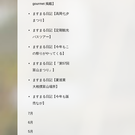
gourmet 掲載】
ますまる日記【高岡七夕
まつり】
ますまる日記【定期観光
バスツアー】
ますまる日記【今年もこ
の祭りがやってくる】
ますまる日記【『第57回
富山まつり』】
ますまる日記【夏巡業
大相撲富山場所】
ますまる日記【今年も販
売なが】
7月
6月
5月