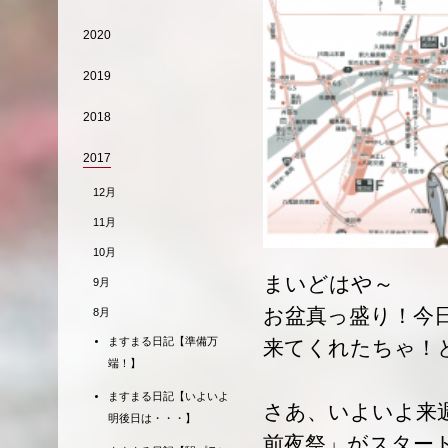
2020
2019
2018
2017
12月
11月
10月
まいどはや～
9月
お盆真っ盛り！今
8月
ますまる日記【準備万
来てくれたちゃ！
端！】
ますまる日記【いよいよ
さあ、いよいよ来
明後日は・・・】
前夜祭」がスター