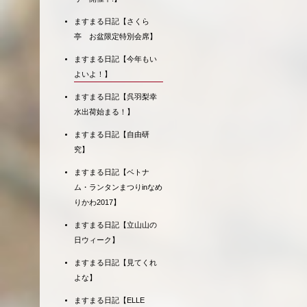
ますまる日記【さくら
亭 お盆限定特別会席】
ますまる日記【今年もい
よいよ！】
ますまる日記【呉羽梨幸
水出荷始まる！】
ますまる日記【自由研
究】
ますまる日記【ベトナ
ム・ランタンまつりinなめ
りかわ2017】
ますまる日記【立山山の
日ウィーク】
ますまる日記【見てくれ
よな】
ますまる日記【ELLE