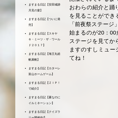
ますまる日記【安田城跡
おわらの紹介と踊
月見の宴】
を見ることができ
ますまる日記【ついに発
「前夜祭ステージ」
売】
始まるのが20：0
ますまる日記【スキヤ
キ・ミーツ・ザ・ワール
ステージを見てか
ド２０１７】
ますのすしミュー
ますまる日記【海王丸総
てね！
帆展帆】
ますまる日記【カターレ
富山ホームゲーム】
ますまる日記【ＺＩＰ！
で紹介】
ますまる日記【夏なのに
イルミネーション】
ますまる日記【クイズラ
リー開催中!】