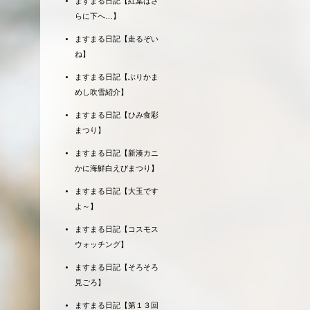
ますまる日記【紅葉はさ
らに下へ…】
ますまる日記【走るぞい
ね】
ますまる日記【ぶりかま
めし吹雪紹介】
ますまる日記【ひみ食彩
まつり】
ますまる日記【新湊カニ
かに海鮮白えびまつり】
ますまる日記【大玉です
よ～】
ますまる日記【コスモス
ウォッチング】
ますまる日記【そろそろ
見ごろ】
ますまる日記【第１３回