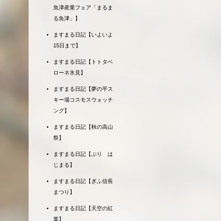
魚津産業フェア「まるま
る魚津」】
ますまる日記【いよいよ
15日まで】
ますまる日記【トトタベ
ローネ氷見】
ますまる日記【夢の平ス
キー場コスモスウォッチ
ング】
ますまる日記【秋の高山
祭】
ますまる日記【ぶり は
じまる】
ますまる日記【ぎふ信長
まつり】
ますまる日記【天空の紅
葉】