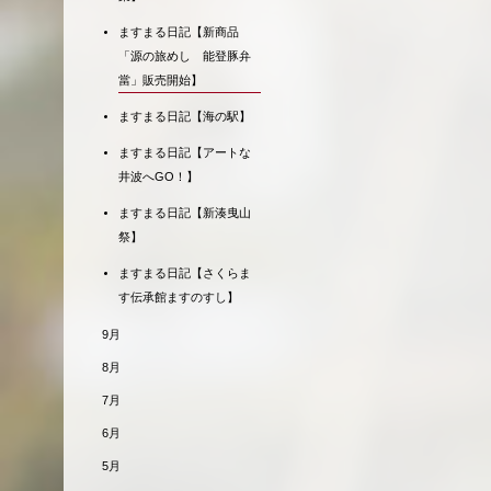
ますまる日記【新商品
「源の旅めし 能登豚弁
當」販売開始】
ますまる日記【海の駅】
ますまる日記【アートな
井波へGO！】
ますまる日記【新湊曳山
祭】
ますまる日記【さくらま
す伝承館ますのすし】
9月
8月
7月
6月
5月