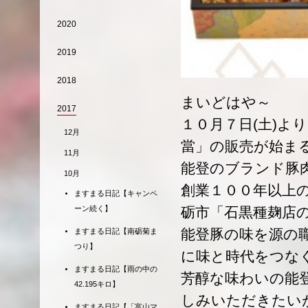
2020
2019
2018
まいどはや～
2017
１０月７日(土)よ
12月
當」の販売が始ま
11月
能登のブランド豚
10月
創業１００年以上
ますまる日記【キャンペ
砺市「石黒種麹店
ーン続く】
能登豚の味を源の
ますまる日記【南砺菊ま
つり】
に味と時代をつな
ますまる日記【雨の中の
芳醇な味わいの能
42.195キロ】
しみいただきたい
ますまる日記【「富山マ