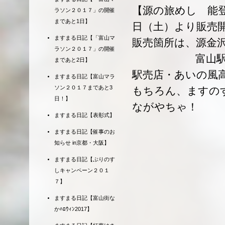
【源の旅めし 能
ラソン２０１７」の開催
まであと1日】
日（土）より販売
ますまる日記【「富山マ
販売箇所は、源金
ラソン２０１７」の開催
富山駅構内売店
まであと2日】
駅売店・あいの風
ますまる日記【富山マラ
ソン２０１７まであと3
もちろん、ますの
日！】
ながやちゃ！
ますまる日記【表彰式】
ますまる日記【催事のお
知らせ in京都・大阪】
ますまる日記【ぶりのす
しキャンペーン２０１
７】
ますまる日記【富山街な
かﾊﾛｳｨﾝ2017】