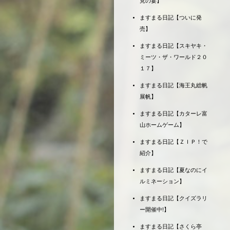
見の宴】
ますまる日記【ついに発
売】
ますまる日記【スキヤキ・
ミーツ・ザ・ワールド２０
１７】
ますまる日記【海王丸総帆
展帆】
ますまる日記【カターレ富
山ホームゲーム】
ますまる日記【ＺＩＰ！で
紹介】
ますまる日記【夏なのにイ
ルミネーション】
ますまる日記【クイズラリ
ー開催中!】
ますまる日記【さくら亭