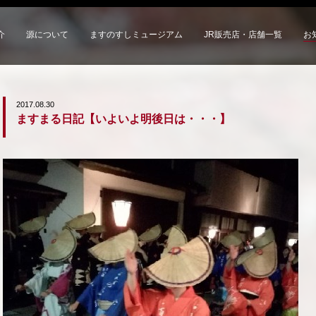
介
源について
ますのすしミュージアム
JR販売店・店舗一覧
お
2017.08.30
ますまる日記【いよいよ明後日は・・・】