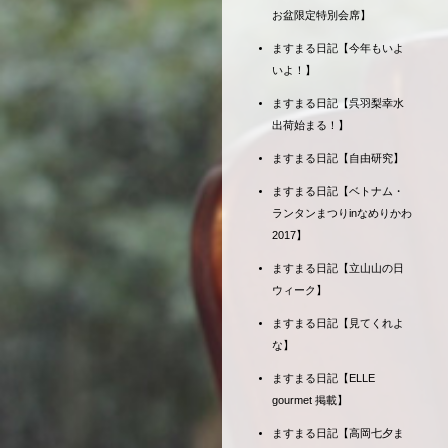
お盆限定特別会席】
ますまる日記【今年もいよ
いよ！】
ますまる日記【呉羽梨幸水
出荷始まる！】
ますまる日記【自由研究】
ますまる日記【ベトナム・
ランタンまつりinなめりかわ
2017】
ますまる日記【立山山の日
ウィーク】
ますまる日記【見てくれよ
な】
ますまる日記【ELLE
gourmet 掲載】
ますまる日記【高岡七夕ま