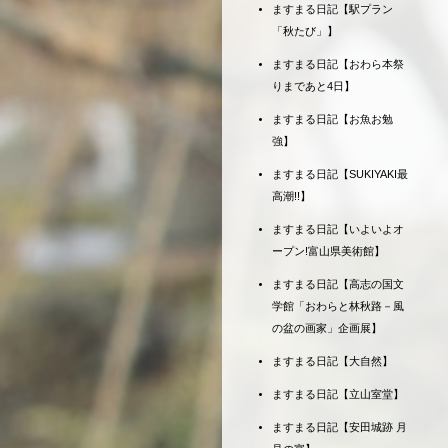
ますまる日記【駅プラン
「秋たび」】
ますまる日記【おわら本祭
りまであと4日】
ますまる日記【お魚お勉
強】
ますまる日記【SUKIYAKI最
高潮!!】
ますまる日記【いよいよオ
ープン!富山県美術館】
ますまる日記【高志の国文
学館「おわらと林秋路－風
の盆の画家」企画展】
ますまる日記【大自然】
ますまる日記【立山室堂】
ますまる日記【安田城跡 月