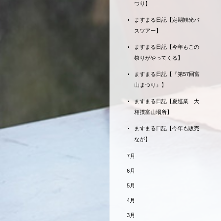
つり】
ますまる日記【定期観光バ
スツアー】
ますまる日記【今年もこの
祭りがやってくる】
ますまる日記【『第57回富
山まつり』】
ますまる日記【夏巡業 大
相撲富山場所】
ますまる日記【今年も販売
なが】
7月
6月
5月
4月
3月