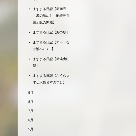
ますまる日記【新商品
「源の旅めし 能登豚弁
當」販売開始】
ますまる日記【海の駅】
ますまる日記【アートな
井波へGO！】
ますまる日記【新湊曳山
祭】
ますまる日記【さくらま
す伝承館ますのすし】
9月
8月
7月
6月
5月