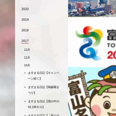
2020
2019
2018
2017
12月
11月
10月
ますまる日記【キャンペ
ーン続く】
ますまる日記【南砺菊ま
つり】
ますまる日記【雨の中の
42.195キロ】
ますまる日記【「富山マ