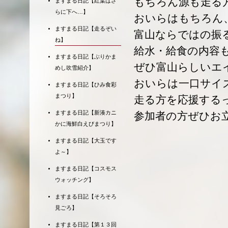
もちろん源も走る
ますまる日記【紅葉はさ
らに下へ…】
おいらはもちろん
ますまる日記【走るぞい
富山ならではの振
ね】
給水・給食の内容
ますまる日記【ぶりかま
ぜひ富山らしいエ
めし吹雪紹介】
おいらは一口サイ
ますまる日記【ひみ食彩
まつり】
走る方を応援する
ますまる日記【新湊カニ
参加者の方ぜひお
かに海鮮白えびまつり】
ますまる日記【大玉です
よ～】
ますまる日記【コスモス
ウォッチング】
ますまる日記【そろそろ
見ごろ】
ますまる日記【第１３回