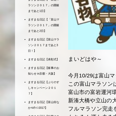
ラソン２０１７」の開催
まであと1日】
ますまる日記【「富山マ
ラソン２０１７」の開催
まであと2日】
ますまる日記【富山マラ
ソン２０１７まであと3
日！】
まいどはや～
ますまる日記【表彰式】
ますまる日記【催事のお
知らせ in京都・大阪】
今月10/29は富山
ますまる日記【ぶりのす
この富山マラソン
しキャンペーン２０１
富山市の富岩運河
７】
新湊大橋や立山の
ますまる日記【富山街な
フルマラソン完走
かﾊﾛｳｨﾝ2017】