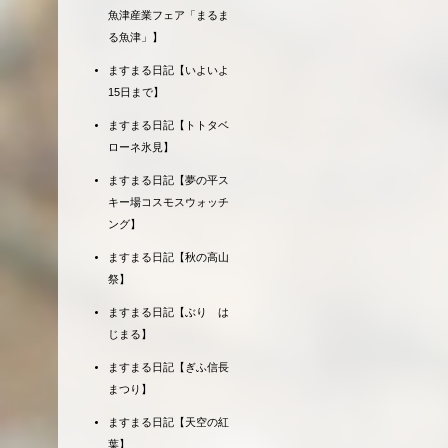
魚津産業フェア「まるま
る魚津」】
ますまる日記【いよいよ
15日まで】
ますまる日記【トトタベ
ローネ氷見】
ますまる日記【夢の平ス
キー場コスモスウォッチ
ング】
ますまる日記【秋の高山
祭】
ますまる日記【ぶり は
じまる】
ますまる日記【ぎふ信長
まつり】
ますまる日記【天空の紅
葉】