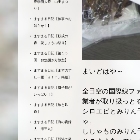
春季例大祭 山王まつ
り】
ますまる日記【催事のお
知らせ！】
ますまる日記【頼成の
森 花しょうぶ祭り】
ますまる日記【第１５
回 お魚捌き方教室】
まいどはや～
ますまる日記【ますのす
し一重「ａｆｆ」掲載】
ますまる日記【獅子舞が
全日空の国際線フ
いっぱい！】
業者が取り扱っと
ますまる日記【旅と鉄
シロエビとみりん
道】
ゃ。
ますまる日記【海の貴婦
人 海王丸】
ししゃものみりん
ますまる日記【新湊で発