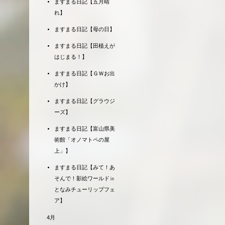
ますまる日記【五月晴
れ】
ますまる日記【母の日】
ますまる日記【田植えが
はじまる！】
ますまる日記【ＧＷお出
かけ】
ますまる日記【グラウジ
ーズ】
ますまる日記【富山県美
術館「オノマトペの屋
上」】
ますまる日記【みて！あ
そんで！影絵ワールド㏌
となみチューリップフェ
ア】
4月