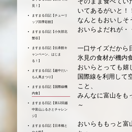
そのまま食べてい
見！】
いてあるがいと！
ますまる日記【チューリ
なんともおいしそ
ップ四季彩館】
おいらよだれが・
ますまる日記【小矢部北
蟹谷】
一口サイズだから
ますまる日記【伝承館キ
ャンペーン、はじま
氷見の食材が機内
る！】
おいらとっても嬉
ますまる日記【越中だい
国際線を利用して
もん凧まつり】
こと、
ますまる日記【国際線機
内食】
みんなに富山をも
ますまる日記【第12回越
～
中富山ふるさとチャレン
ジ】
おいらももっと富
ますまる日記【日本橋と