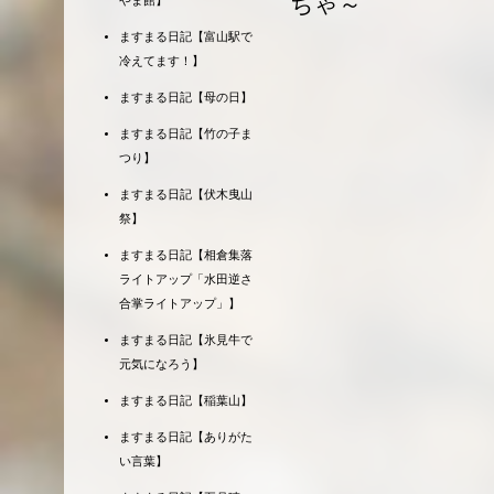
ちゃ～
やま館】
ますまる日記【富山駅で
冷えてます！】
ますまる日記【母の日】
ますまる日記【竹の子ま
つり】
ますまる日記【伏木曳山
祭】
ますまる日記【相倉集落
ライトアップ「水田逆さ
合掌ライトアップ」】
ますまる日記【氷見牛で
元気になろう】
ますまる日記【稲葉山】
ますまる日記【ありがた
い言葉】