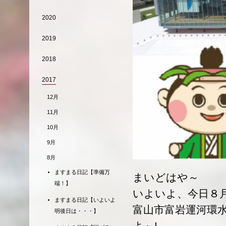
2020
2019
2018
2017
12月
11月
10月
9月
8月
ますまる日記【準備万
まいどはや～
端！】
いよいよ、今日８
ますまる日記【いよいよ
富山市富岩運河環
明後日は・・・】
よ～!