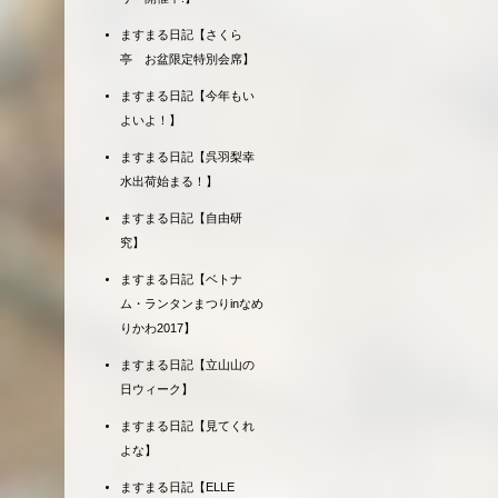
ますまる日記【さくら
亭 お盆限定特別会席】
ますまる日記【今年もい
よいよ！】
ますまる日記【呉羽梨幸
水出荷始まる！】
ますまる日記【自由研
究】
ますまる日記【ベトナ
ム・ランタンまつりinなめ
りかわ2017】
ますまる日記【立山山の
日ウィーク】
ますまる日記【見てくれ
よな】
ますまる日記【ELLE