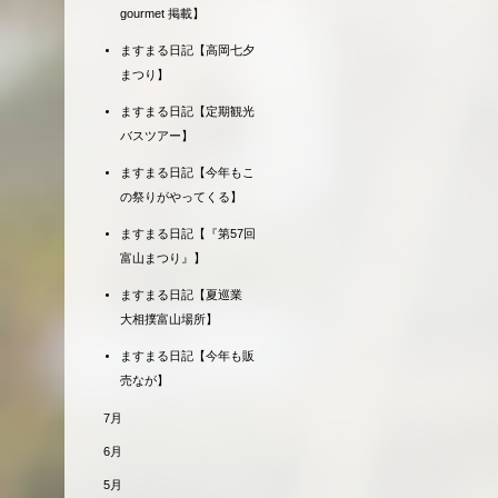
gourmet 掲載】
ますまる日記【高岡七夕
まつり】
ますまる日記【定期観光
バスツアー】
ますまる日記【今年もこ
の祭りがやってくる】
ますまる日記【『第57回
富山まつり』】
ますまる日記【夏巡業
大相撲富山場所】
ますまる日記【今年も販
売なが】
7月
6月
5月