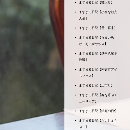
ますまる日記【雛人形】
ますまる日記【小さな観光
大使】
ますまる日記【雪 再来】
ますまる日記【うまい魚
が、あるがやちゃ】
ますまる日記【越中八尾冬
浪漫】
ますまる日記【南砺市アイ
スフェス】
ますまる日記【上市町】
ますまる日記【春を呼ぶチ
ューリップ】
ますまる日記【笑顔の日!】
ますまる日記【だいじょう
ぶ。】