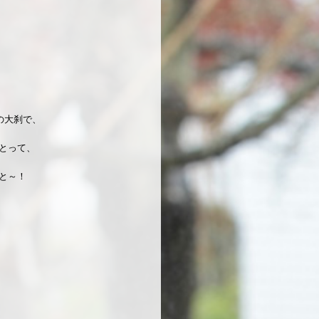
の大刹で、
とって、
と～！