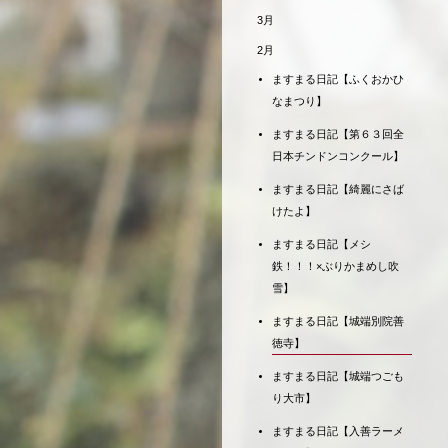
3月
2月
ますまる日記【ふくおかひ
なまつり】
ますまる日記【第６３回全
日本チンドンコンクール】
ますまる日記【綺麗にさば
けたよ】
ますまる日記【メシ
鉄！！！×ぶりかまめし吹
雪】
ますまる日記【城端別院善
徳寺】
ますまる日記【城端つごも
り大市】
ますまる日記【入善ラーメ