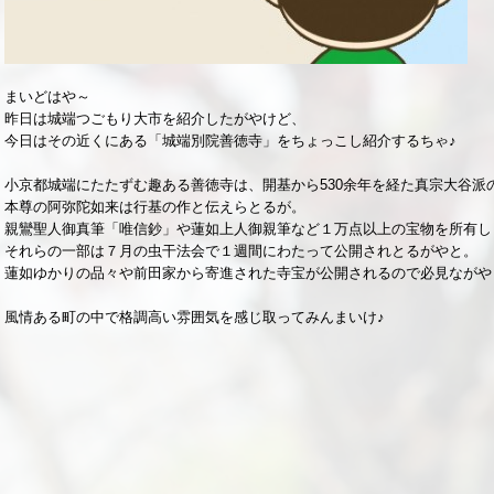
まいどはや～
昨日は城端つごもり大市を紹介したがやけど、
今日はその近くにある「城端別院善徳寺」をちょっこし紹介するちゃ♪
小京都城端にたたずむ趣ある善徳寺は、開基から530余年を経た真宗大谷派
本尊の阿弥陀如来は行基の作と伝えらとるが。
親鸞聖人御真筆「唯信鈔」や蓮如上人御親筆など１万点以上の宝物を所有し
それらの一部は７月の虫干法会で１週間にわたって公開されとるがやと。
蓮如ゆかりの品々や前田家から寄進された寺宝が公開されるので必見ながや
風情ある町の中で格調高い雰囲気を感じ取ってみんまいけ♪