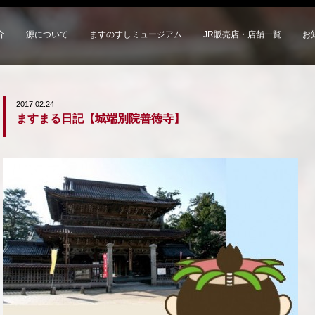
介
源について
ますのすしミュージアム
JR販売店・店舗一覧
お
2017.02.24
ますまる日記【城端別院善徳寺】