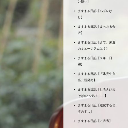
ン祭り】
ますまる日記【ハズレな
し】
ますまる日記【まっぷる金
沢】
ますまる日記【さて、来週
のミュージアムは？】
ますまる日記【スキー日
和】
ますまる日記【「氷見牛弁
当」新発売】
ますまる日記【しろえび天
そば×メシ鉄！！！】
ますまる日記【進化するま
すのすし】
ますまる日記【３月号】