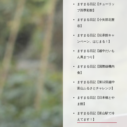
ますまる日記【チューリッ
プ四季彩館】
ますまる日記【小矢部北蟹
谷】
ますまる日記【伝承館キャ
ンペーン、はじまる！】
ますまる日記【越中だいも
ん凧まつり】
ますまる日記【国際線機内
食】
ますまる日記【第12回越中
富山ふるさとチャレンジ】
ますまる日記【日本橋とや
ま館】
ますまる日記【富山駅で冷
えてます！】