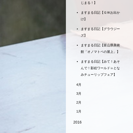
じまる！】
ますまる日記【ＧＷお出か
け】
ますまる日記【グラウジー
ズ】
ますまる日記【富山県美術
館「オノマトペの屋上」】
ますまる日記【みて！あそ
んで！影絵ワールド㏌とな
みチューリップフェア】
4月
3月
2月
1月
2016