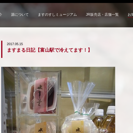
介
源について
ますのすしミュージアム
JR販売店・店舗一覧
お
2017.05.15
ますまる日記【富山駅で冷えてます！】