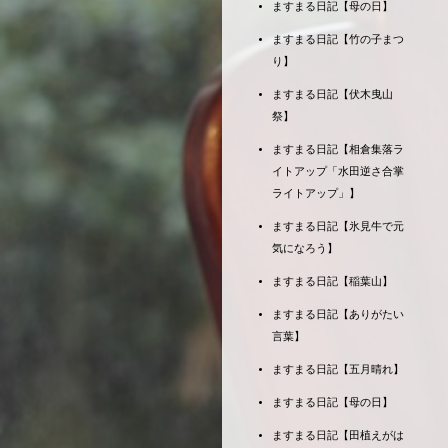
ますまる日記【母の日】
ますまる日記【竹の子まつ
り】
ますまる日記【伏木曳山
祭】
ますまる日記【相倉集落ラ
イトアップ「水田逆さ合掌
ライトアップ」】
ますまる日記【氷見牛で元
気になろう】
ますまる日記【稲葉山】
ますまる日記【ありがたい
言葉】
ますまる日記【五月晴れ】
ますまる日記【母の日】
ますまる日記【田植えがは