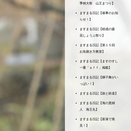
季例大祭 山王まつり】
ますまる日記【催事のお知
らせ！】
ますまる日記【頼成の森
花しょうぶ祭り】
ますまる日記【第１５回
お魚捌き方教室】
ますまる日記【ますのすし
一重「ａｆｆ」掲載】
ますまる日記【獅子舞がい
っぱい！】
ますまる日記【旅と鉄道】
ますまる日記【海の貴婦
人 海王丸】
ますまる日記【新湊で発
見！】