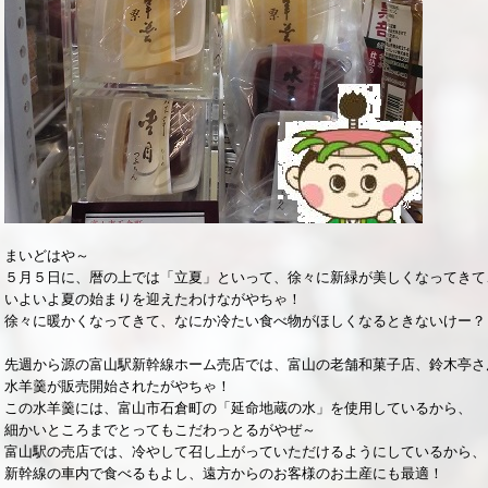
まいどはや～
５月５日に、暦の上では「立夏」といって、徐々に新緑が美しくなってきて
いよいよ夏の始まりを迎えたわけながやちゃ！
徐々に暖かくなってきて、なにか冷たい食べ物がほしくなるときないけー？
先週から源の富山駅新幹線ホーム売店では、富山の老舗和菓子店、鈴木亭さ
水羊羹が販売開始されたがやちゃ！
この水羊羹には、富山市石倉町の「延命地蔵の水」を使用しているから、
細かいところまでとってもこだわっとるがやぜ～
富山駅の売店では、冷やして召し上がっていただけるようにしているから、
新幹線の車内で食べるもよし、遠方からのお客様のお土産にも最適！