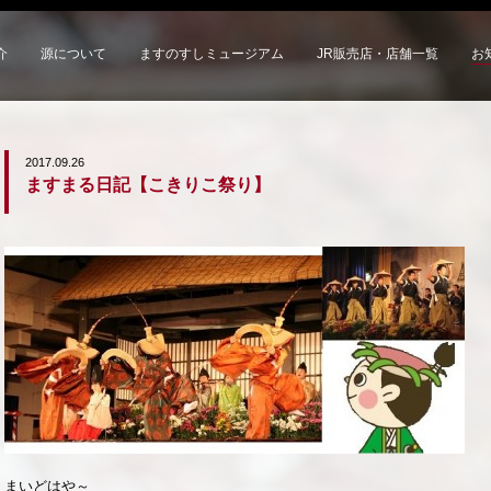
介
源について
ますのすしミュージアム
JR販売店・店舗一覧
お
2017.09.26
ますまる日記【こきりこ祭り】
まいどはや～