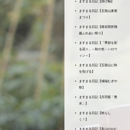
ますまる日記【掛け軸】
ますまる日記【五箇山麦屋
まつり】
ますまる日記【猪谷関所飛
越ふれあい祭り】
ますまる日記【「季節を彩
る花々」～秋の色・ハロウ
ィン～】
ますまる日記【五箇山に秋
を告げる】
ますまる日記【城端むぎや
祭】
ますまる日記【呉羽梨「豊
水」】
ますまる日記【秋らし
く！】
ますまる日記【富山のおむ