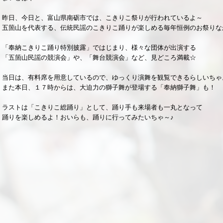
昨日、今日と、富山県南砺市では、こきりこ祭りが行われているよ～
五箇山を代表する、伝統民謡のこきりこ踊りが楽しめる毎年恒例のお祭りな
「奉納こきりこ踊り特別披露」ではじまり、様々な団体が出演する
「五箇山民謡の競演会」や、「舞台競演会」など、見どころ満載☆
当日は、有料席を用意しているので、ゆっくり演舞を観覧できるらしいちゃ
また本日、１７時からは、大迫力の獅子舞が登場する「奉納獅子舞」も！
ラストは「こきりこ総踊り」として、踊り手も来場者も一丸となって
踊りを楽しめるよ！おいらも、踊りに行ってみたいちゃ～♪