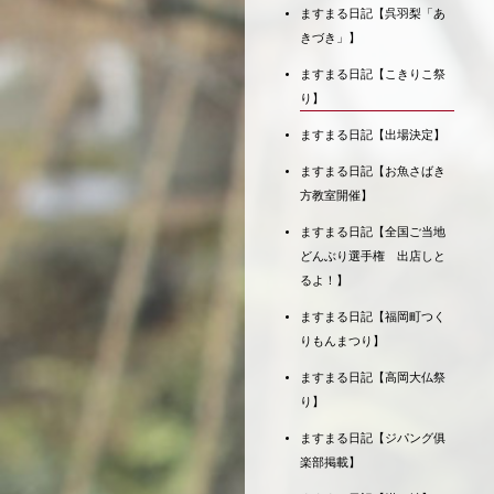
ますまる日記【呉羽梨「あ
きづき」】
ますまる日記【こきりこ祭
り】
ますまる日記【出場決定】
ますまる日記【お魚さばき
方教室開催】
ますまる日記【全国ご当地
どんぶり選手権 出店しと
るよ！】
ますまる日記【福岡町つく
りもんまつり】
ますまる日記【高岡大仏祭
り】
ますまる日記【ジパング俱
楽部掲載】