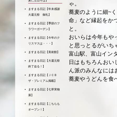
麦に立山そば】
ゃ。
ますまる日記【年末感謝
蕎麦のように細~
大還元祭 御礼】
命」など縁起をか
ますまる日記【季節のフ
と。
ラワーガーデン】
おいらは今年もや
ますまる日記【今年のク
リスマスは・・・】
と思っとるがいち
ますまる日記【美術館】
富山駅、富山イン
ますまる日記【大還元祭
日はもちろんおい
終了迫る！】
ん派のみんなには
ますまる日記【ＪＣＢ
蕎麦やうどんを食
ザ・プレミアム掲載】
ますまる日記【七草実物
展】
ますまる日記【こちらも
オープン！】