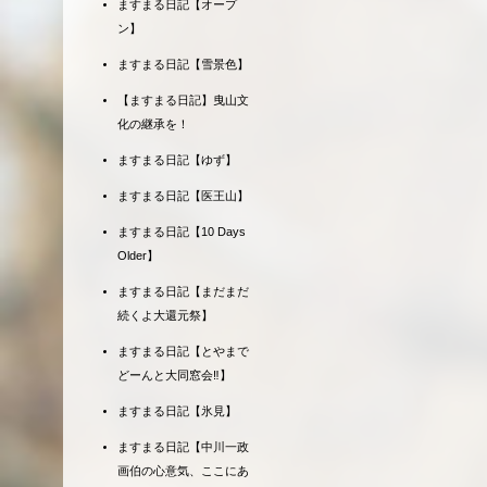
ますまる日記【オープ
ン】
ますまる日記【雪景色】
【ますまる日記】曳山文
化の継承を！
ますまる日記【ゆず】
ますまる日記【医王山】
ますまる日記【10 Days
Older】
ますまる日記【まだまだ
続くよ大還元祭】
ますまる日記【とやまで
どーんと大同窓会‼】
ますまる日記【氷見】
ますまる日記【中川一政
画伯の心意気、ここにあ