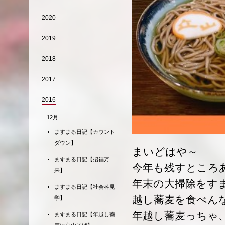
2020
2019
2018
2017
2016
12月
ますまる日記【カウント
ダウン】
まいどはや～
ますまる日記【招福万
今年も残すところ
来】
年末の大掃除をす
ますまる日記【社会科見
越し蕎麦を食べん
学】
年越し蕎麦っちゃ
ますまる日記【年越し蕎