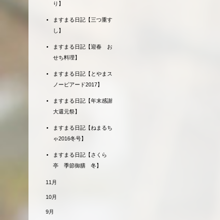
り】
ますまる日記【三つ重す
し】
ますまる日記【迎春 お
せち料理】
ますまる日記【とやまス
ノーピアード2017】
ますまる日記【年末感謝
大還元祭】
ますまる日記【ねまるち
ゃ2016冬号】
ますまる日記【さくら
亭 季節御膳 冬】
11月
10月
9月