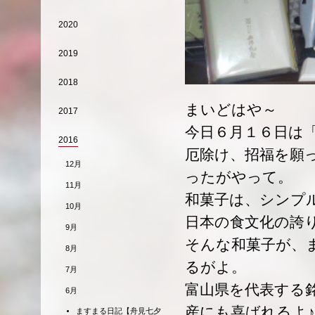
2020
2019
2018
まいどはや～
2017
今日６月１６日は
2016
厄除け、招福を願
12月
ったがやって。
11月
和菓子は、シンプ
10月
日本の食文化の誇
9月
そんな和菓子が、
8月
るがよ。
7月
富山県を代表する
6月
産にも喜ばれるよ♪
ますまる日記【舟見七夕