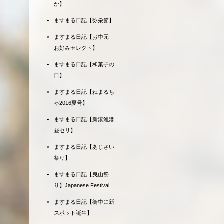
か】
ますまる日記【弥栄節】
ますまる日記【お中元
お好みセレクト】
ますまる日記【和菓子の
日】
ますまる日記【ねまるち
ゃ2016夏号】
ますまる日記【新湊漁港
昼セリ】
ますまる日記【あじさい
祭り】
ますまる日記【曳山祭
り】Japanese Festival
ますまる日記【街中に新
スポット誕生】