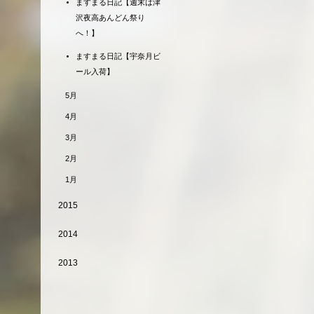
ますまる日記【週末は津
沢夜高あんどん祭り
へ！】
ますまる日記【宇奈月ビ
ール入荷】
5月
4月
3月
2月
1月
2015
2014
2013