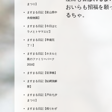
まつり】
おいらも招福を願
ますまる日記【富山県中
るちゃ。
央植物園】
ますまる日記【今日はヒ
ラメとトヤマエビ】
ますまる日記【準備完
了！】
ますまる日記【ホタルと
夜のファミリーパーク
2016】
ますまる日記【笹津橋】
ますまる日記【鮎網漁解
禁】
ますまる日記【戸出七夕
まつり】
ますまる日記【残りわず