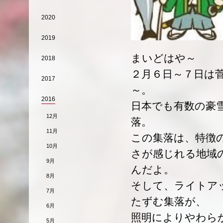
2020
2019
まいどはや～
2018
２月６日～７日は
2017
～。
2016
日本でも有数の豪
12月
落。
11月
この集落は、特徴
10月
さが感じれる地域
9月
んだよ。
8月
そして、ライトア
7月
たずむ集落が、
6月
照明によりやわら
5月