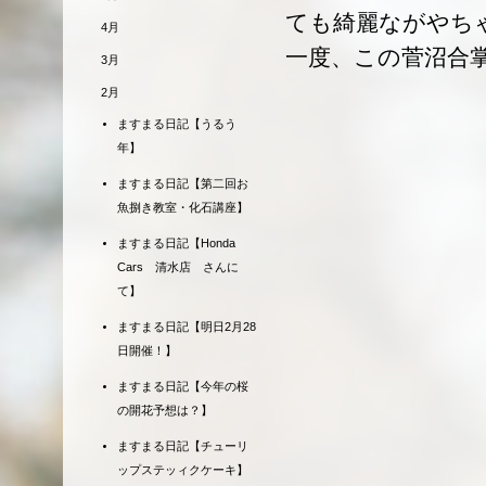
ても綺麗ながやち
4月
一度、この菅沼合
3月
2月
ますまる日記【うるう
年】
ますまる日記【第二回お
魚捌き教室・化石講座】
ますまる日記【Honda
Cars 清水店 さんに
て】
ますまる日記【明日2月28
日開催！】
ますまる日記【今年の桜
の開花予想は？】
ますまる日記【チューリ
ップステッィクケーキ】