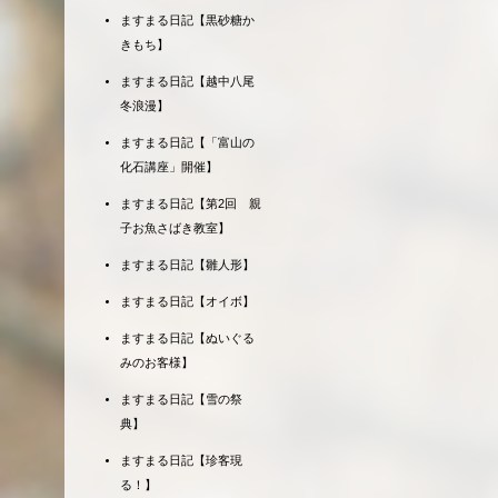
ますまる日記【黒砂糖か
きもち】
ますまる日記【越中八尾
冬浪漫】
ますまる日記【「富山の
化石講座」開催】
ますまる日記【第2回 親
子お魚さばき教室】
ますまる日記【雛人形】
ますまる日記【オイボ】
ますまる日記【ぬいぐる
みのお客様】
ますまる日記【雪の祭
典】
ますまる日記【珍客現
る！】