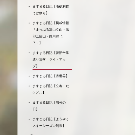
ますまる日記【南砺利賀
そば祭り】
ますまる日記【掲載情報
「まっぷる富山立山・黒
部五箇山・白川郷´１
７」】
ますまる日記【菅沼合掌
造り集落 ライトアッ
プ】
ますまる日記【月世界】
ますまる日記【立春！だ
けど…】
ますまる日記【節分の
日】
ますまる日記【ようやく
スキーシーズン到来】