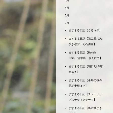
5月
4月
3月
2月
ますまる日記【うるう年】
ますまる日記【第二回お魚
捌き教室・化石講座】
ますまる日記【Honda
Cars 清水店 さんにて】
ますまる日記【明日2月28日
開催！】
ますまる日記【今年の桜の
開花予想は？】
ますまる日記【チューリッ
プステッィクケーキ】
ますまる日記【黒砂糖かき