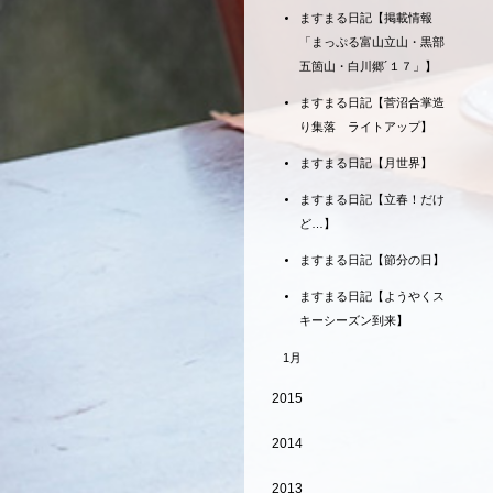
ますまる日記【掲載情報
「まっぷる富山立山・黒部
五箇山・白川郷´１７」】
ますまる日記【菅沼合掌造
り集落 ライトアップ】
ますまる日記【月世界】
ますまる日記【立春！だけ
ど…】
ますまる日記【節分の日】
ますまる日記【ようやくス
キーシーズン到来】
1月
2015
2014
2013