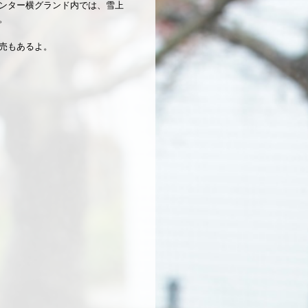
ンター横グランド内では、雪上
。
売もあるよ。