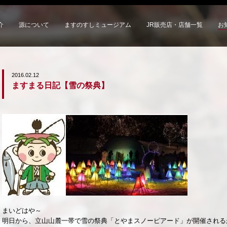
介
源について
ますのすしミュージアム
JR販売店・店舗一覧
お
2016.02.12
ますまる日記【雪の祭典】
まいどはや～
明日から、立山山麓一帯で雪の祭典「とやまスノーピアード」が開催される