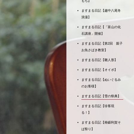
もち】
ますまる日記【越中八尾冬
浪漫】
ますまる日記【「富山の化
石講座」開催】
ますまる日記【第2回 親子
お魚さばき教室】
ますまる日記【雛人形】
ますまる日記【オイボ】
ますまる日記【ぬいぐるみ
のお客様】
ますまる日記【雪の祭典】
ますまる日記【珍客現
る！】
ますまる日記【南砺利賀そ
ば祭り】