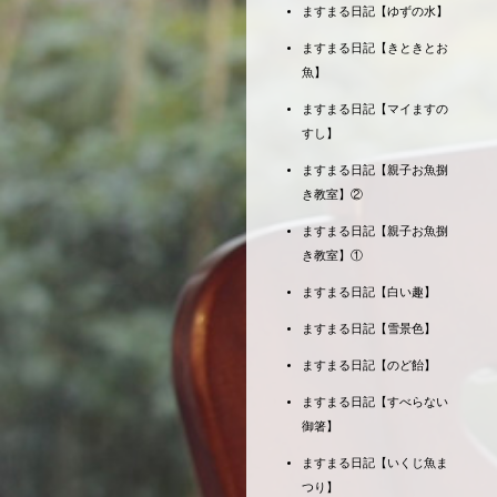
ますまる日記【ゆずの水】
ますまる日記【きときとお
魚】
ますまる日記【マイますの
すし】
ますまる日記【親子お魚捌
き教室】②
ますまる日記【親子お魚捌
き教室】①
ますまる日記【白い趣】
ますまる日記【雪景色】
ますまる日記【のど飴】
ますまる日記【すべらない
御箸】
ますまる日記【いくじ魚ま
つり】