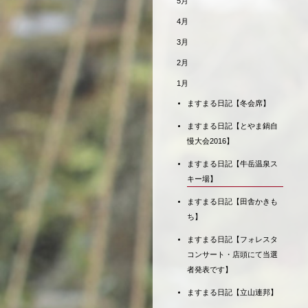
5月
4月
3月
2月
1月
ますまる日記【冬会席】
ますまる日記【とやま鍋自
慢大会2016】
ますまる日記【牛岳温泉ス
キー場】
ますまる日記【田舎かきも
ち】
ますまる日記【フォレスタ
コンサート・店頭にて当選
者発表です】
ますまる日記【立山連邦】