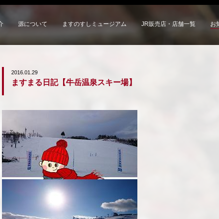
介
源について
ますのすしミュージアム
JR販売店・店舗一覧
お
2016.01.29
ますまる日記【牛岳温泉スキー場】