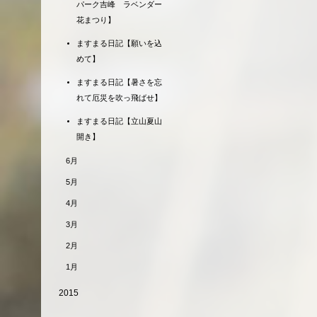
パーク吉峰 ラベンダー
花まつり】
ますまる日記【願いを込
めて】
ますまる日記【暑さを忘
れて厄災を吹っ飛ばせ】
ますまる日記【立山夏山
開き】
6月
5月
4月
3月
2月
1月
2015