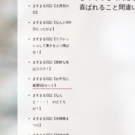
喜ばれること間違
ますまる日記【土用丑の
日】
ますまる日記【なんと500
日たったがよ】
ますまる日記【リフレッ
シュして暑さをぶっ飛ば
せ！】
ますまる日記【新鮮な魚
はココで！】
ますまる日記【お中元に
厳選5品セット】
ますまる日記【なん
と・・・！ のどぐろ
が！】
ますまる日記【水橋橋ま
つり】