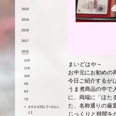
2020
2019
2018
2017
2016
12月
まいどはや～
11月
お中元にお勧めの
10月
今日ご紹介するがは
9月
うま煮商品の中で
8月
に、両端に「ほた
7月
た、名称通りの厳
ますまる日記【べるもん
た】
じっくりと時間を