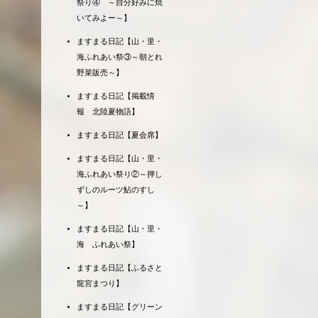
祭り④ ～自分好みに焼
いてみよー～】
ますまる日記【山・里・
海ふれあい祭③～朝とれ
野菜販売～】
ますまる日記【掲載情
報 北陸夏物語】
ますまる日記【夏会席】
ますまる日記【山・里・
海ふれあい祭り②～押し
ずしのルーツ鮎のすし
～】
ますまる日記【山・里・
海 ふれあい祭】
ますまる日記【ふるさと
龍宮まつり】
ますまる日記【グリーン