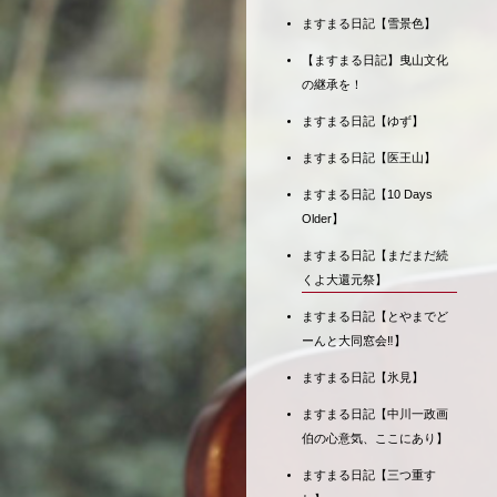
ますまる日記【雪景色】
【ますまる日記】曳山文化
の継承を！
ますまる日記【ゆず】
ますまる日記【医王山】
ますまる日記【10 Days
Older】
ますまる日記【まだまだ続
くよ大還元祭】
ますまる日記【とやまでど
ーんと大同窓会‼】
ますまる日記【氷見】
ますまる日記【中川一政画
伯の心意気、ここにあり】
ますまる日記【三つ重す