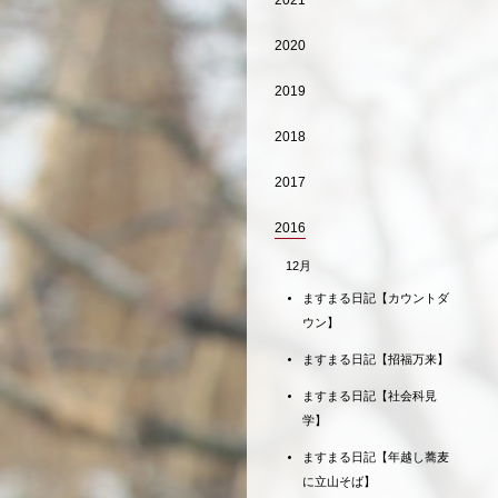
2021
2020
2019
2018
2017
2016
12月
ますまる日記【カウントダ
ウン】
ますまる日記【招福万来】
ますまる日記【社会科見
学】
ますまる日記【年越し蕎麦
に立山そば】