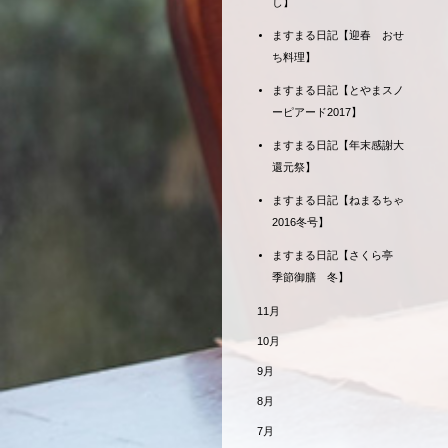
し】
ますまる日記【迎春 おせ
ち料理】
ますまる日記【とやまスノ
ーピアード2017】
ますまる日記【年末感謝大
還元祭】
ますまる日記【ねまるちゃ
2016冬号】
ますまる日記【さくら亭
季節御膳 冬】
11月
10月
9月
8月
7月