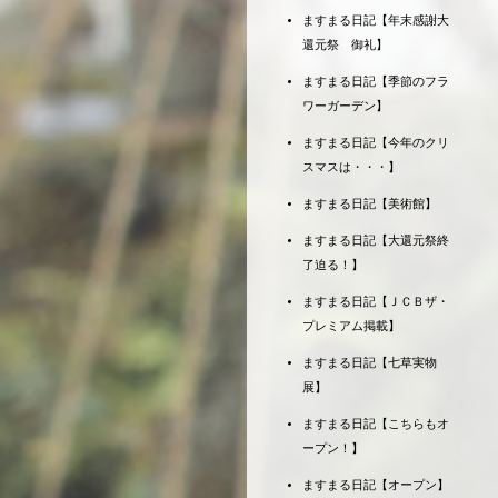
ますまる日記【年末感謝大
還元祭 御礼】
ますまる日記【季節のフラ
ワーガーデン】
ますまる日記【今年のクリ
スマスは・・・】
ますまる日記【美術館】
ますまる日記【大還元祭終
了迫る！】
ますまる日記【ＪＣＢザ・
プレミアム掲載】
ますまる日記【七草実物
展】
ますまる日記【こちらもオ
ープン！】
ますまる日記【オープン】