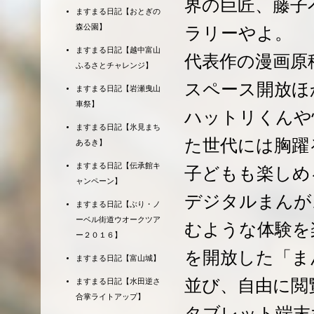
界の巨匠、藤子
ますまる日記【おとぎの
森公園】
ラリーやよ。
ますまる日記【越中富山
代表作の漫画原
ふるさとチャレンジ】
スペース開放ほ
ますまる日記【岩瀬曳山
車祭】
ハットリくんや
ますまる日記【氷見まち
た世代には胸躍
あるき】
ますまる日記【伝承館キ
子どもも楽しめ
ャンペーン】
デジタルまんが
ますまる日記【ぶり・ノ
ーベル街道ウオークツア
むような体験を
ー２０１６】
を開放した「ま
ますまる日記【富山城】
並び、自由に閲
ますまる日記【水田逆さ
合掌ライトアップ】
タブレット端末