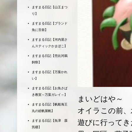
ますまる日記【山王まつ
り】
ますまる日記【ブランド
魚に舌鼓】
ますまる日記【河内屋さ
んスティックかまぼこ】
ますまる日記【売比河鵜
飼祭】
ますまる日記【万葉かれ
い】
ますまる日記【お魚さば
き教室～万葉ガレイ～】
まいどはや～
ますまる日記【帆船海王
オイラこの前、
丸の総帆展帆】
遊びに行ってき
ますまる日記【魚津 蜃
気楼】