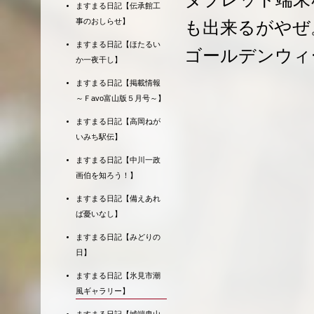
ますまる日記【伝承館工
事のおしらせ】
も出来るがやぜ
ますまる日記【ほたるい
ゴールデンウィ
か一夜干し】
ますまる日記【掲載情報
～Ｆavo富山版５月号～】
ますまる日記【高岡ねが
いみち駅伝】
ますまる日記【中川一政
画伯を知ろう！】
ますまる日記【備えあれ
ば憂いなし】
ますまる日記【みどりの
日】
ますまる日記【氷見市潮
風ギャラリー】