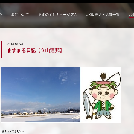
介
源について
ますのすしミュージアム
JR販売店・店舗一覧
お
2016.01.26
ますまる日記【立山連邦】
まいどはや～