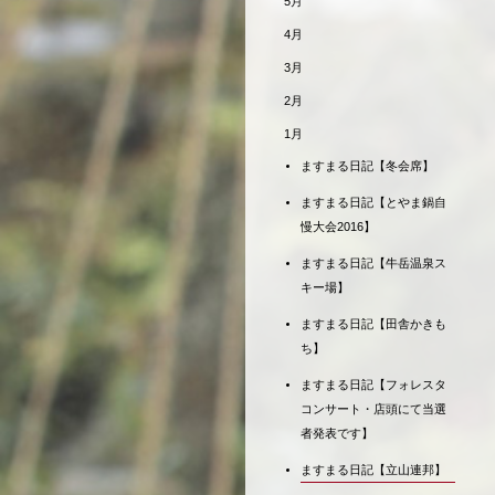
5月
4月
3月
2月
1月
ますまる日記【冬会席】
ますまる日記【とやま鍋自
慢大会2016】
ますまる日記【牛岳温泉ス
キー場】
ますまる日記【田舎かきも
ち】
ますまる日記【フォレスタ
コンサート・店頭にて当選
者発表です】
ますまる日記【立山連邦】