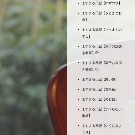
ますまる日記【ゆずの水】
ますまる日記【きときとお
魚】
ますまる日記【マイますの
すし】
ますまる日記【親子お魚捌
き教室】②
ますまる日記【親子お魚捌
き教室】①
ますまる日記【白い趣】
ますまる日記【雪景色】
ますまる日記【のど飴】
ますまる日記【すべらない
御箸】
ますまる日記【いくじ魚ま
つり】