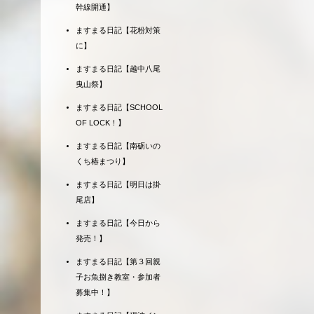
幹線開通】
ますまる日記【花粉対策
に】
ますまる日記【越中八尾
曳山祭】
ますまる日記【SCHOOL
OF LOCK！】
ますまる日記【南砺いの
くち椿まつり】
ますまる日記【明日は掛
尾店】
ますまる日記【今日から
発売！】
ますまる日記【第３回親
子お魚捌き教室・参加者
募集中！】