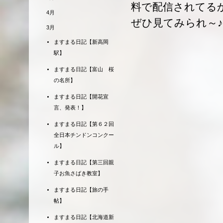
料で配信されてる
4月
ぜひ見てみられ～♪
3月
ますまる日記【新高岡
駅】
ますまる日記【富山 桜
の名所】
ますまる日記【開花宣
言、発表！】
ますまる日記【第６２回
全日本チンドンコンクー
ル】
ますまる日記【第三回親
子お魚さばき教室】
ますまる日記【旅の手
帖】
ますまる日記【北海道新