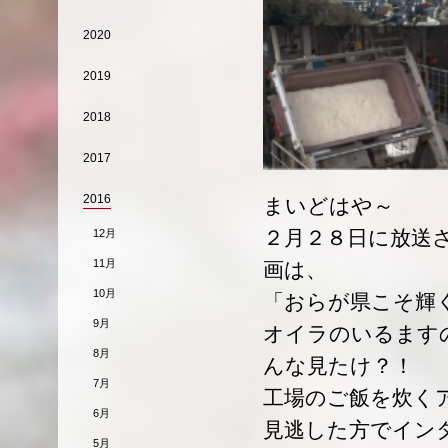
2020
2019
2018
2017
2016
まいどはや～
２月２８日に放送
12月
11月
画は、
10月
「おらが県こそ輝く
9月
オイラのいるます
8月
んな見たけ？！
7月
工場のご飯を炊く
6月
見逃した方でイン
5月