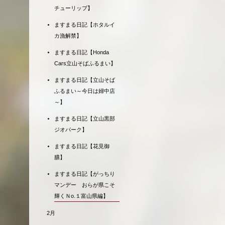
チューリップ】
ますまる日記【ホタルイ
カ漁解禁】
ますまる日記【Honda
Cars立山そばふるまい】
ますまる日記【立山そば
ふるまい～今日は婦中店
～】
ますまる日記【立山黒部
ジオパーク】
ますまる日記【花見御
膳】
ますまる日記【がっちり
マンデー おらが県こそ
輝くＮo.１富山県編】
2月