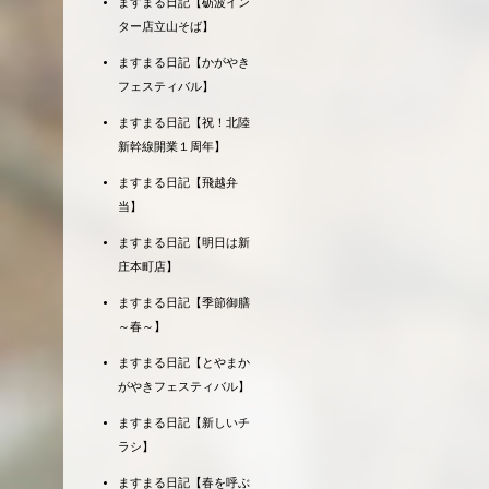
ますまる日記【砺波イン
ター店立山そば】
ますまる日記【かがやき
フェスティバル】
ますまる日記【祝！北陸
新幹線開業１周年】
ますまる日記【飛越弁
当】
ますまる日記【明日は新
庄本町店】
ますまる日記【季節御膳
～春～】
ますまる日記【とやまか
がやきフェスティバル】
ますまる日記【新しいチ
ラシ】
ますまる日記【春を呼ぶ