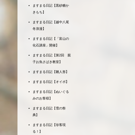
ますまる日記【黒砂糖か
きもち】
ますまる日記【越中八尾
冬浪漫】
ますまる日記【「富山の
化石講座」開催】
ますまる日記【第2回 親
子お魚さばき教室】
ますまる日記【雛人形】
ますまる日記【オイボ】
ますまる日記【ぬいぐる
みのお客様】
ますまる日記【雪の祭
典】
ますまる日記【珍客現
る！】