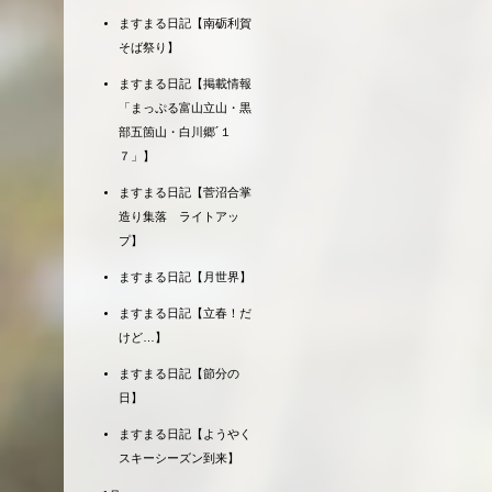
ますまる日記【南砺利賀
そば祭り】
ますまる日記【掲載情報
「まっぷる富山立山・黒
部五箇山・白川郷´１
７」】
ますまる日記【菅沼合掌
造り集落 ライトアッ
プ】
ますまる日記【月世界】
ますまる日記【立春！だ
けど…】
ますまる日記【節分の
日】
ますまる日記【ようやく
スキーシーズン到来】