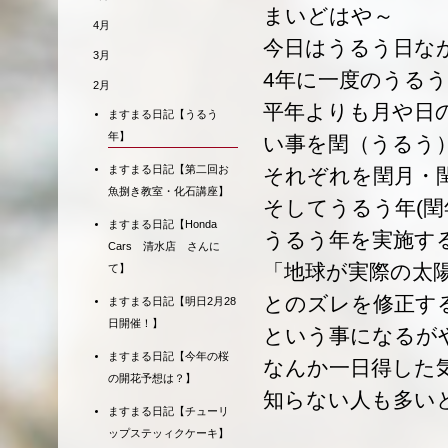
まいどはや～
4月
今日はうるう日な
3月
4年に一度のうる
2月
平年よりも月や日
ますまる日記【うるう
年】
い事を閏（うるう
ますまる日記【第二回お
それぞれを閏月・
魚捌き教室・化石講座】
そしてうるう年(閏
ますまる日記【Honda
うるう年を実施す
Cars 清水店 さんに
「地球が実際の太
て】
とのズレを修正す
ますまる日記【明日2月28
日開催！】
という事になるが
ますまる日記【今年の桜
なんか一日得した
の開花予想は？】
知らない人も多い
ますまる日記【チューリ
ップステッィクケーキ】