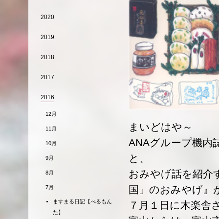
2020
2019
2018
2017
2016
12月
まいどはや～
11月
ANAグループ機
10月
と、
9月
おみやげ話を紹介
8月
国」のおみやげ』
7月
ますまる日記【べるもん
７月１日に木楽舎
た】