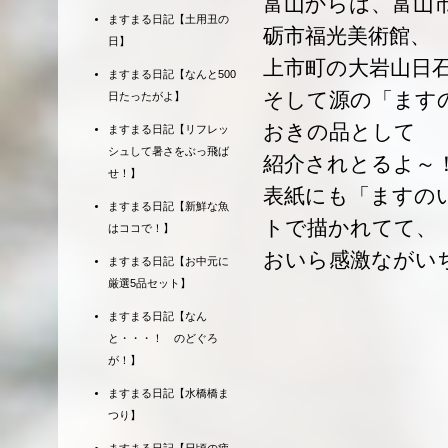
富山からは、富山市大山
ますまる日記【土用丑の
砺市福光美術館、
日】
上市町の大岩山日
ますまる日記【なんと500
そして源の「ます
日たったがよ】
おきの品として
ますまる日記【リフレッ
シュして暑さをぶっ飛ば
紹介されとるよ～
せ！】
表紙にも「ますの
ますまる日記【新鮮な魚
トで描かれてて、
はココで！】
おいら感激ながい
ますまる日記【お中元に
厳選5品セット】
ますまる日記【なん
と・・・！ のどぐろ
が！】
ますまる日記【水橋橋ま
つり】