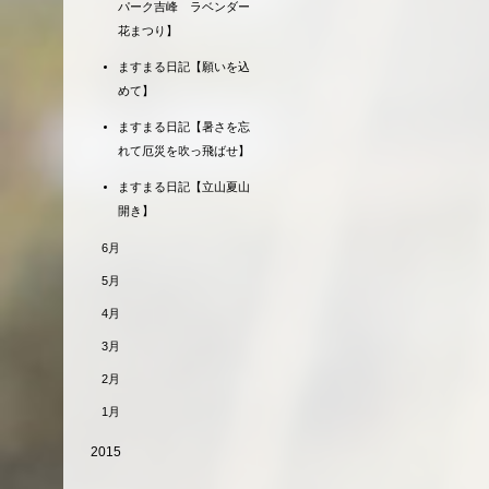
パーク吉峰 ラベンダー
花まつり】
ますまる日記【願いを込
めて】
ますまる日記【暑さを忘
れて厄災を吹っ飛ばせ】
ますまる日記【立山夏山
開き】
6月
5月
4月
3月
2月
1月
2015