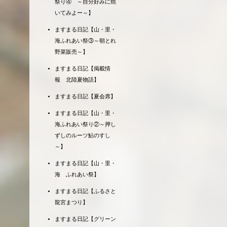
祭り④ ～自分好みに焼
いてみよー～】
ますまる日記【山・里・
海ふれあい祭③～朝とれ
野菜販売～】
ますまる日記【掲載情
報 北陸夏物語】
ますまる日記【夏会席】
ますまる日記【山・里・
海ふれあい祭り②～押し
ずしのルーツ鮎のすし
～】
ますまる日記【山・里・
海 ふれあい祭】
ますまる日記【ふるさと
龍宮まつり】
ますまる日記【グリーン