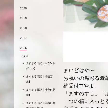
2020
2019
2018
2017
2016
12月
ますまる日記【カウント
ダウン】
まいどはや～
ますまる日記【招福万
お祝いの席彩る豪
来】
約受付中やよ。
ますまる日記【社会科見
「ますのすし」「
学】
一つの箱に入っと
ますまる日記【年越し蕎