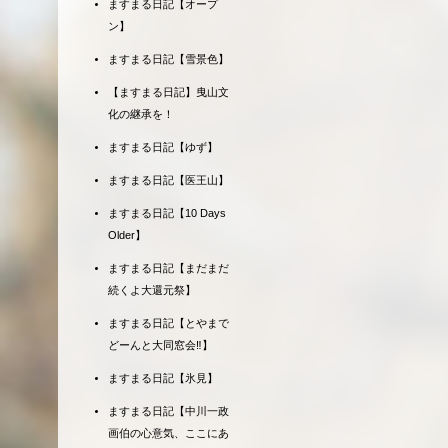
ますまる日記【オープ
ン】
ますまる日記【雪景色】
【ますまる日記】曳山文
化の継承を！
ますまる日記【ゆず】
ますまる日記【医王山】
ますまる日記【10 Days
Older】
ますまる日記【まだまだ
続くよ大還元祭】
ますまる日記【とやまで
どーんと大同窓会‼】
ますまる日記【氷見】
ますまる日記【中川一政
画伯の心意気、ここにあ