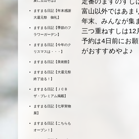
定番のますのすし
麦に立山そば】
富山以外ではあま
ますまる日記【年末感謝
大還元祭 御礼】
年末、みんなが集
ますまる日記【季節のフ
三つ重ねすしは12
ラワーガーデン】
予約は4日前にお
ますまる日記【今年のク
がおすすめやよ♪
リスマスは・・・】
ますまる日記【美術館】
ますまる日記【大還元祭
終了迫る！】
ますまる日記【ＪＣＢ
ザ・プレミアム掲載】
ますまる日記【七草実物
展】
ますまる日記【こちらも
オープン！】