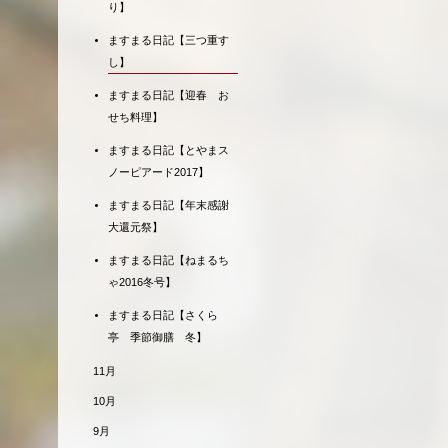
り】
ますまる日記【三つ重す
し】
ますまる日記【迎春 お
せち料理】
ますまる日記【とやまス
ノーピアード2017】
ますまる日記【年末感謝
大還元祭】
ますまる日記【ねまるち
ゃ2016冬号】
ますまる日記【さくら
亭 季節御膳 冬】
11月
10月
9月