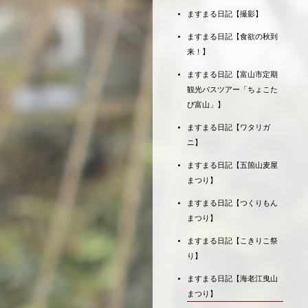
ますまる日記【撮影】
ますまる日記【食欲の秋到
来！】
ますまる日記【富山市定期
観光バスツアー「ちょこた
び富山」】
ますまる日記【ワタリガ
ニ】
ますまる日記【五箇山麦屋
まつり】
ますまる日記【つくりもん
まつり】
ますまる日記【こきりこ祭
り】
ますまる日記【海老江曳山
まつり】