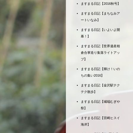
ますまる日記【2016秋号】
ますまる日記【まちなみア
ートいなみ】
ますまる日記【いよいよ開
幕！】
ますまる日記【世界遺産相
倉合掌造り集落ライトアッ
プ】
ますまる日記【輝け！いの
ちの集い2016】
ますまる日記【金沢駅テク
テク散歩】
ますまる日記【城端むぎや
祭】
ますまる日記【宮崎ヒスイ
海岸】