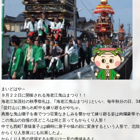
まいどはや～
９月２２日に開催される海老江曳山まつり！！
海老江加茂社の秋季祭礼は、｢海老江曳山まつり｣といい、毎年秋分の日、3
｢提灯山｣に飾られ町中を練り廻るがやちゃ。
典雅な曳山囃子を奏でつつ荘重なきしみを響かせて練り廻る姿は絢爛豪華そ
この曳山の自慢の見どころは何と言ってもからくり人形！
中でも西町｢唐猿童子｣は瞬時に唐子や猿の顔に変身するという人形で、北陸
からくり人形展｣にも出展したよ。
からくり人形の登場するお祭りは一見の価値あるよ。