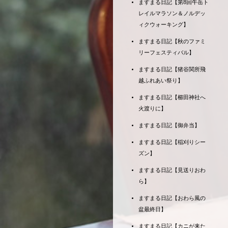
ますまる日記【第8回牛岳ト
レイルマラソン＆ノルデッ
ィクウォーキング】
ますまる日記【秋のファミ
リーフェスティバル】
ますまる日記【猪谷関所飛
越ふれあい祭り】
ますまる日記【櫛田神社へ
火渡りに】
ますまる日記【御弁当】
ますまる日記【稲刈りシー
ズン】
ますまる日記【見送りおわ
ら】
ますまる日記【おわら風の
盆最終日】
ますまる日記【カニが来た