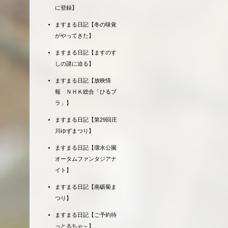
に登録】
ますまる日記【冬の味覚
がやってきた】
ますまる日記【ますのす
しの謎に迫る】
ますまる日記【放映情
報 ＮＨＫ総合「ひるブ
ラ」】
ますまる日記【第29回庄
川ゆずまつり】
ますまる日記【環水公園
オータムファンタジアナ
イト】
ますまる日記【南砺菊ま
つり】
ますまる日記【ご予約待
っとるちゃ～】