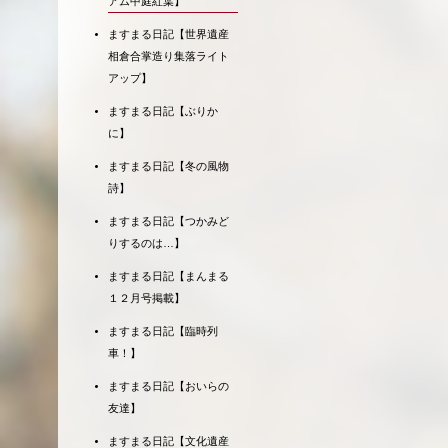
アム中庭紅葉】
ますまる日記【世界遺産
相倉合掌造り集落ライト
アップ】
ますまる日記【ぶりか
に】
ますまる日記【冬の風物
詩】
ますまる日記【つかみど
りするのは…】
ますまる日記【まんまる
１２月号掲載】
ますまる日記【臨時列
車！】
ますまる日記【おいらの
友達】
ますまる日記【文化遺産