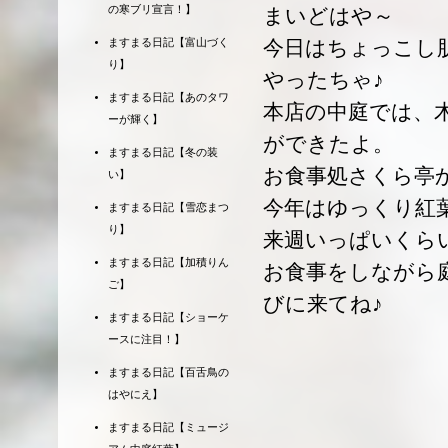
の寒ブリ宣言！】
まいどはや～
ますまる日記【富山づく
今日はちょっこし
り】
やったちゃ♪
ますまる日記【あのタワ
本店の中庭では、
ーが輝く】
ができたよ。
ますまる日記【冬の装
お食事処さくら亭
い】
今年はゆっくり紅
ますまる日記【雪恋まつ
り】
来週いっぱいくら
ますまる日記【加積りん
お食事をしながら
ご】
びに来てね♪
ますまる日記【ショーケ
ースに注目！】
ますまる日記【百舌鳥の
はやにえ】
ますまる日記【ミュージ