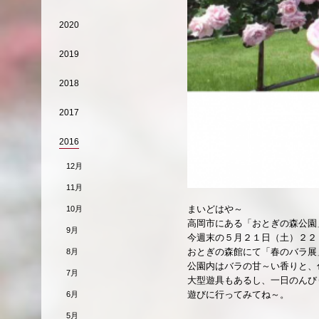
2020
2019
2018
2017
2016
12月
11月
まいどはや～
10月
高岡市にある「おとぎの森公園
9月
今週末の５月２１日（土）２２
おとぎの森館にて「春のバラ展
8月
公園内はバラの甘～い香りと、
7月
大型遊具もあるし、一日のんび
遊びに行ってみてね～。
6月
5月