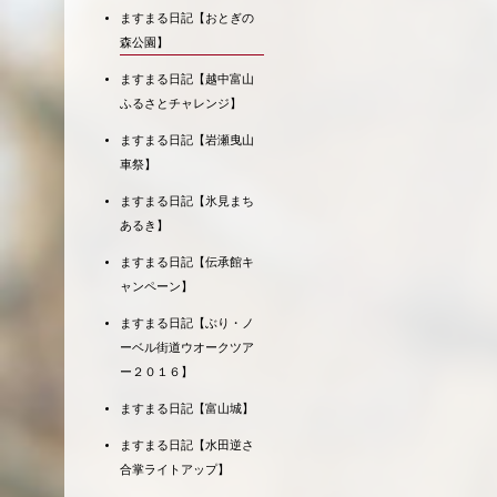
ますまる日記【おとぎの
森公園】
ますまる日記【越中富山
ふるさとチャレンジ】
ますまる日記【岩瀬曳山
車祭】
ますまる日記【氷見まち
あるき】
ますまる日記【伝承館キ
ャンペーン】
ますまる日記【ぶり・ノ
ーベル街道ウオークツア
ー２０１６】
ますまる日記【富山城】
ますまる日記【水田逆さ
合掌ライトアップ】