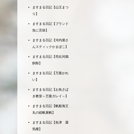
ますまる日記【山王まつ
り】
ますまる日記【ブランド
魚に舌鼓】
ますまる日記【河内屋さ
んスティックかまぼこ】
ますまる日記【売比河鵜
飼祭】
ますまる日記【万葉かれ
い】
ますまる日記【お魚さば
き教室～万葉ガレイ～】
ますまる日記【帆船海王
丸の総帆展帆】
ますまる日記【魚津 蜃
気楼】