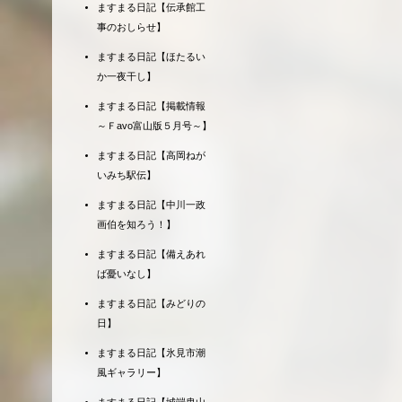
ますまる日記【伝承館工
事のおしらせ】
ますまる日記【ほたるい
か一夜干し】
ますまる日記【掲載情報
～Ｆavo富山版５月号～】
ますまる日記【高岡ねが
いみち駅伝】
ますまる日記【中川一政
画伯を知ろう！】
ますまる日記【備えあれ
ば憂いなし】
ますまる日記【みどりの
日】
ますまる日記【氷見市潮
風ギャラリー】