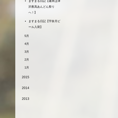
ますまる日記【週末は津
沢夜高あんどん祭り
へ！】
ますまる日記【宇奈月ビ
ール入荷】
5月
4月
3月
2月
1月
2015
2014
2013