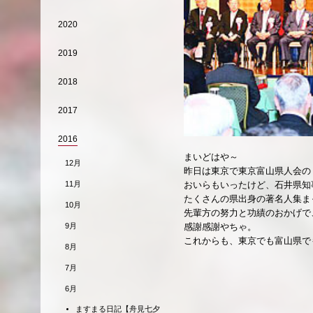
2020
2019
2018
2017
2016
まいどはや～
12月
昨日は東京で東京富山県人会の
おいらもいったけど、石井県知
11月
たくさんの県出身の著名人集ま
10月
先輩方の努力と功績のおかげで
感謝感謝やちゃ。
9月
これからも、東京でも富山県で
8月
7月
6月
ますまる日記【舟見七夕