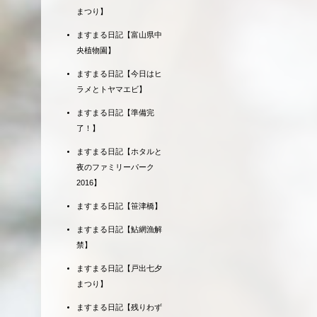
まつり】
ますまる日記【富山県中
央植物園】
ますまる日記【今日はヒ
ラメとトヤマエビ】
ますまる日記【準備完
了！】
ますまる日記【ホタルと
夜のファミリーパーク
2016】
ますまる日記【笹津橋】
ますまる日記【鮎網漁解
禁】
ますまる日記【戸出七夕
まつり】
ますまる日記【残りわず