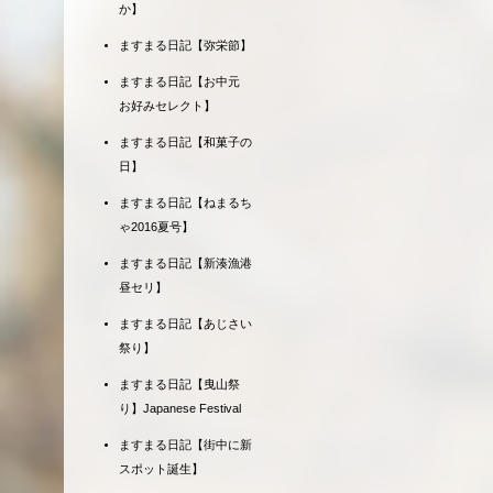
か】
ますまる日記【弥栄節】
ますまる日記【お中元
お好みセレクト】
ますまる日記【和菓子の
日】
ますまる日記【ねまるち
ゃ2016夏号】
ますまる日記【新湊漁港
昼セリ】
ますまる日記【あじさい
祭り】
ますまる日記【曳山祭
り】Japanese Festival
ますまる日記【街中に新
スポット誕生】