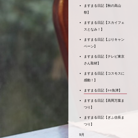
ますまる日記【秋の高山
祭】
ますまる日記【スカイフェ
スとなみ！】
ますまる日記【ぶりキャン
ペーン】
ますまる日記【テレビ東京
さん取材】
ますまる日記【コスモスに
感動！】
ますまる日記【○○魚津】
ますまる日記【高岡万葉ま
つり】
ますまる日記【ぎふ信長ま
つり】
9月