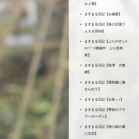
ルメ博】
ますまる日記【お歳暮】
ますまる日記【食の王国フ
ェスタ2016】
ますまる日記【ぶりのすしｷ
ｬﾝﾍﾟｰﾝ開催中 ぶり昆布
巻】
ますまる日記【魚津 大敷
網】
ますまる日記【蜃気楼に魅
せられて】
ますまる日記【お魚～♪】
ますまる日記【季節のフラ
ワーガーデン】
ますまる日記【掛け紙の裏
に注目】