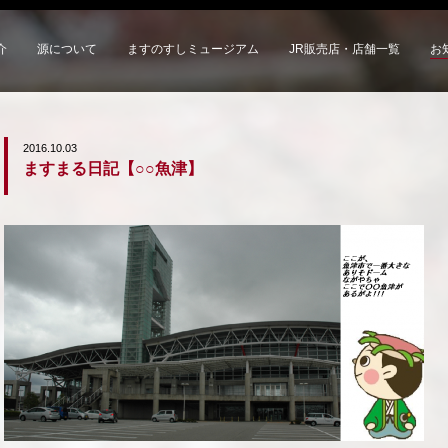
介
源について
ますのすしミュージアム
JR販売店・店舗一覧
お
2016.10.03
ますまる日記【○○魚津】