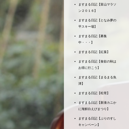
ますまる日記【富山マラソ
ン２０１６】
ますまる日記【となみ夢の
平スキー場】
ますまる日記【募集
中・・・】
ますまる日記【紅葉】
ますまる日記【食欲の秋は
お得に行こう】
ますまる日記【まるまる魚
津】
ますまる日記【松茸】
ますまる日記【新湊カニか
に海鮮白えびまつり】
ますまる日記【ぶりのすし
キャンペーン】