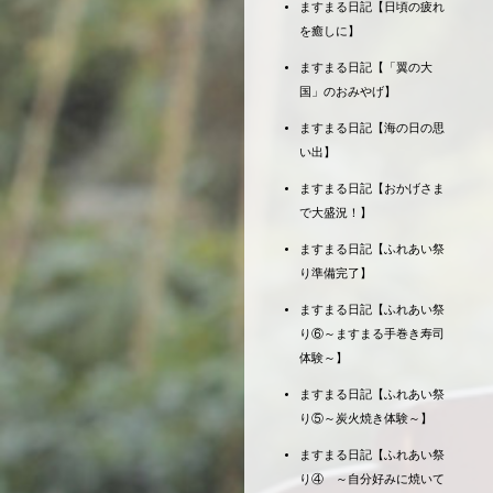
ますまる日記【日頃の疲れ
を癒しに】
ますまる日記【「翼の大
国」のおみやげ】
ますまる日記【海の日の思
い出】
ますまる日記【おかげさま
で大盛況！】
ますまる日記【ふれあい祭
り準備完了】
ますまる日記【ふれあい祭
り⑥～ますまる手巻き寿司
体験～】
ますまる日記【ふれあい祭
り⑤～炭火焼き体験～】
ますまる日記【ふれあい祭
り④ ～自分好みに焼いて