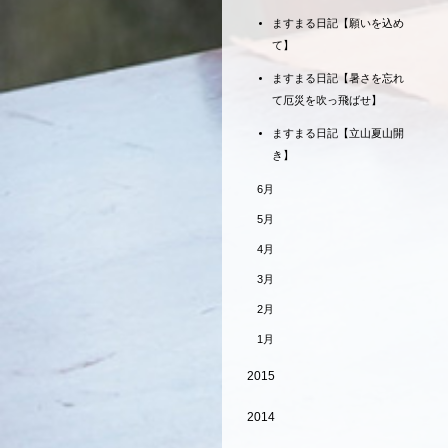
ますまる日記【願いを込め
て】
ますまる日記【暑さを忘れ
て厄災を吹っ飛ばせ】
ますまる日記【立山夏山開
き】
6月
5月
4月
3月
2月
1月
2015
2014