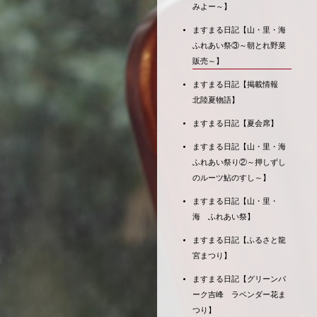
みよー～】
ますまる日記【山・里・海
ふれあい祭③～朝とれ野菜
販売～】
ますまる日記【掲載情報
北陸夏物語】
ますまる日記【夏会席】
ますまる日記【山・里・海
ふれあい祭り②～押しずし
のルーツ鮎のすし～】
ますまる日記【山・里・
海 ふれあい祭】
ますまる日記【ふるさと龍
宮まつり】
ますまる日記【グリーンパ
ーク吉峰 ラベンダー花ま
つり】