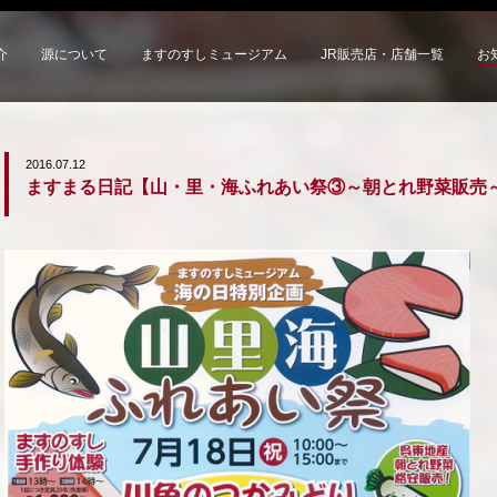
介
源について
ますのすしミュージアム
JR販売店・店舗一覧
お
2016.07.12
ますまる日記【山・里・海ふれあい祭③～朝とれ野菜販売