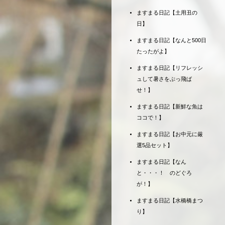
ますまる日記【土用丑の
日】
ますまる日記【なんと500日
たったがよ】
ますまる日記【リフレッシ
ュして暑さをぶっ飛ば
せ！】
ますまる日記【新鮮な魚は
ココで！】
ますまる日記【お中元に厳
選5品セット】
ますまる日記【なん
と・・・！ のどぐろ
が！】
ますまる日記【水橋橋まつ
り】